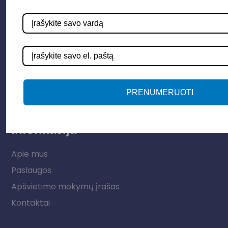
Parduotuvė
Apšvietimo sistemos
Elektros instaliacija
Lauko šviestuvai
LED juostos
PRENUMERUOTI
Vidaus apšvietimas
Informacija
Apie mus
Paslaugos
Apšvietimo mokymų įrašas
Kontaktai