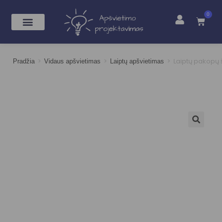
0
>
>
>
Laiptų pakopų 
Pradžia
Vidaus apšvietimas
Laiptų apšvietimas