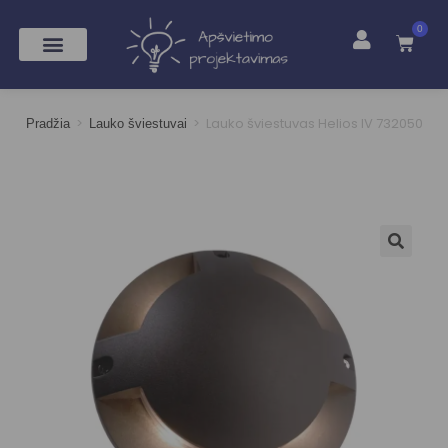
0
>
>
Lauko šviestuvas Helios IV 732050
Pradžia
Lauko šviestuvai