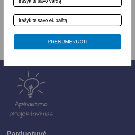
-
+
Į KREPŠELĮ
PRENUMERUOTI
Parduotuvė