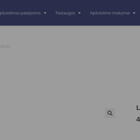
pšvietimas patalpoms
Paslaugos
Apšvietimo mokymai
40840