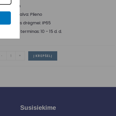
lgis: 38 mm
orpuso spalva: Plieno
tsparumas drėgmei: IP65
ristatymo terminas: 10 – 15 d. d.
-
+
Į KREPŠELĮ
Susisiekime