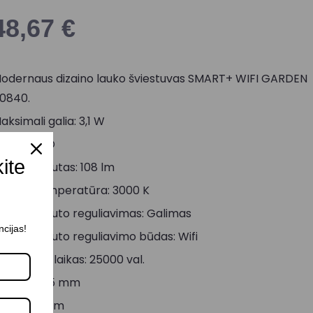
48,67
€
odernaus dizaino lauko šviestuvas SMART+ WIFI GARDEN
0840.
aksimali galia: 3,1 W
okolis: LED
kite
viesos srautas: 108 lm
viesos temperatūra: 3000 K
viesos srauto reguliavimas: Galimas
ncijas!
viesos srauto reguliavimo būdas: Wifi
arnavimo laikas: 25000 val.
ukštis: 365 mm
lotis: 38 mm