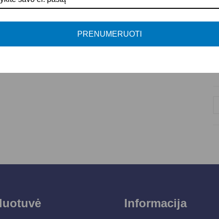
I
K
PRENUMERUOTI
A
P
duotuvė
Informacija