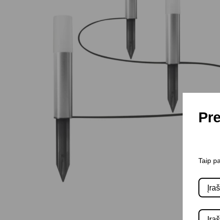
Pre
Taip pa