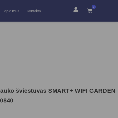
0
Apie mus
Kontaktai
Lauko šviestuvas SMART+ WIFI GARDEN
40840