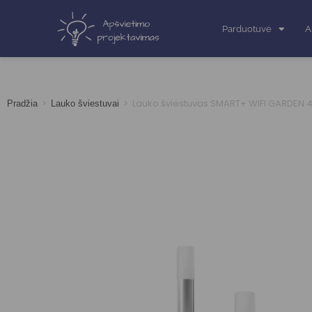
Parduotuvė
A
>
>
Lauko šviestuvas SMART+ WIFI GARDEN 
Pradžia
Lauko šviestuvai