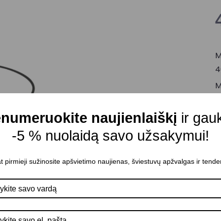
M
4
M
C
numeruokite naujienlaiškį
ir gau
Š
-5 % nuolaidą savo užsakymui!
Š
Š
t pirmieji sužinosite apšvietimo naujienas, šviestuvų apžvalgas ir tende
Š
T
A
P