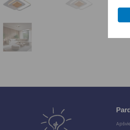
Par
Apšvi