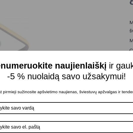
M
š
M
C
Š
numeruokite naujienlaiškį
ir gau
Š
-5 % nuolaidą savo užsakymui!
A
P
t pirmieji sužinosite apšvietimo naujienas, šviestuvų apžvalgas ir tende
I
Š
V
K