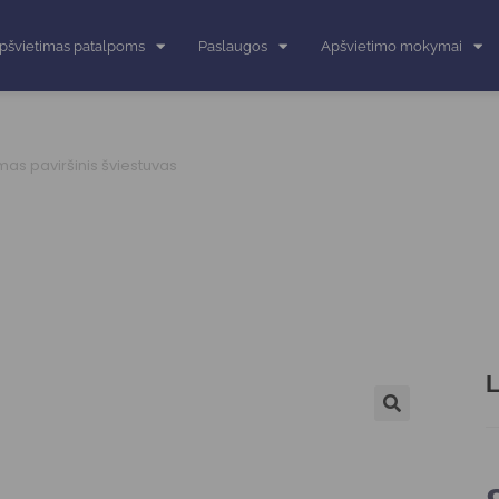
pšvietimas patalpoms
Paslaugos
Apšvietimo mokymai
as paviršinis šviestuvas
L