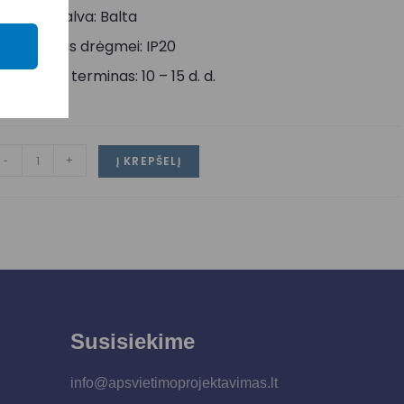
aubto spalva: Balta
tsparumas drėgmei: IP20
ristatymo terminas: 10 – 15 d. d.
-
+
Į KREPŠELĮ
Susisiekime
info@apsvietimoprojektavimas.lt