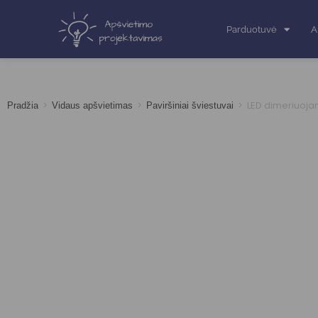
Parduotuvė
A
>
>
>
LED dimeriuojam
Pradžia
Vidaus apšvietimas
Paviršiniai šviestuvai