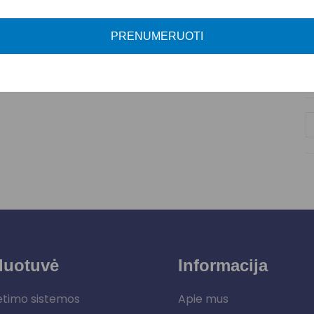
G
A
PRENUMERUOTI
P
duotuvė
Informacija
etimo sistemos
Apie mus