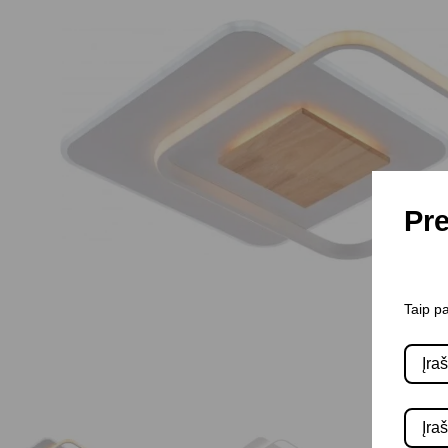
Pre
Taip pa