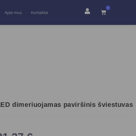
0
Apie mus
Kontaktai
ED dimeriuojamas paviršinis šviestuvas