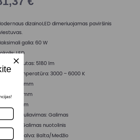
81,37
€
odernaus dizainoLED dimeriuojamas paviršinis
viestuvas.
aksimali galia: 60 W
okolis: LED
viesos srautas: 5180 lm
kite
viesos temperatūra: 3000 – 6000 K
ukštis: 45 mm
lotis: 450 mm
ncijas!
lgis: 450 mm
viesos reguliavimas: Galimas
adymas: Galimas nuotolinis
orpuso spalva: Balta/Medžio