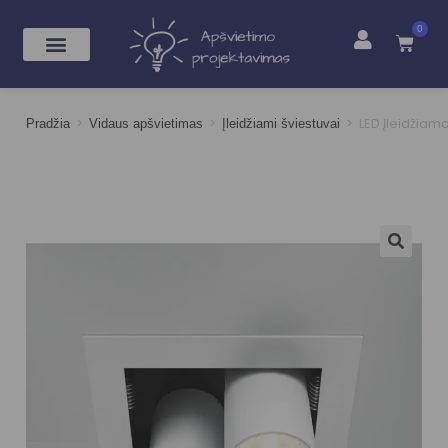
0
>
>
>
LED Įleidžia
Pradžia
Vidaus apšvietimas
Įleidžiami šviestuvai