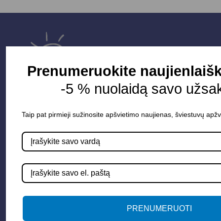
Prenumeruokite naujienlaišk
-5 % nuolaidą savo užsa
Taip pat pirmieji sužinosite apšvietimo naujienas, šviestuvų apžv
Parduotuvė
Apšvietimo sistemos
Elektros instaliacija
Lauko šviestuvai
LED juostos
PRENUMERUOTI
Vidaus apšvietimas