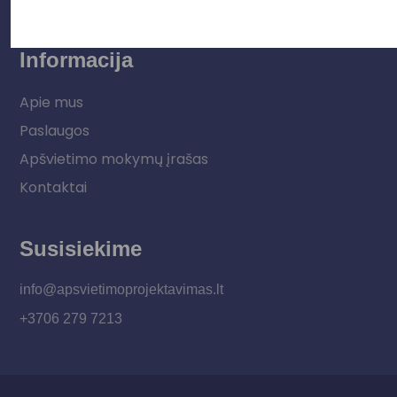
Informacija
Apie mus
Paslaugos
Apšvietimo mokymų įrašas
Kontaktai
Susisiekime
info@apsvietimoprojektavimas.lt
+3706 279 7213