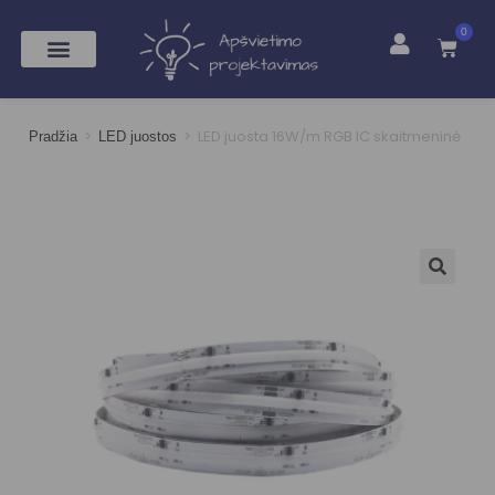
0
>
>
LED juosta 16W/m RGB IC skaitmeninė
Pradžia
LED juostos