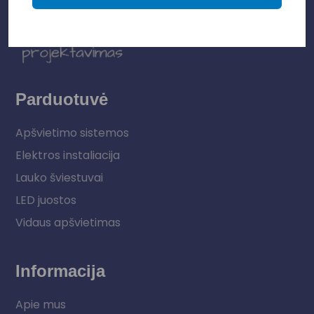
Parduotuvė
Apšvietimo sistemos
Elektros instaliacija
Lauko šviestuvai
LED juostos
Vidaus apšvietimas
Informacija
Apie mus