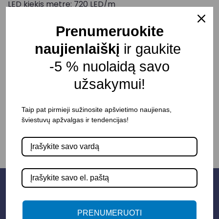
LED kiekis metre: 720 LED/m
Pikselių tankis: 10 pix/m
Prenumeruokite
Valdiklis: WS2811 COB
Atsparumas vandeniui ir dulkėms: IP20
naujienlaiškį
ir gaukite
Pristatymo terminas: 5 – 10 d. d.
-5 % nuolaidą savo
užsakymui!
-
+
Į KREPŠELĮ
Taip pat pirmieji sužinosite apšvietimo naujienas,
šviestuvų apžvalgas ir tendencijas!
PRENUMERUOTI