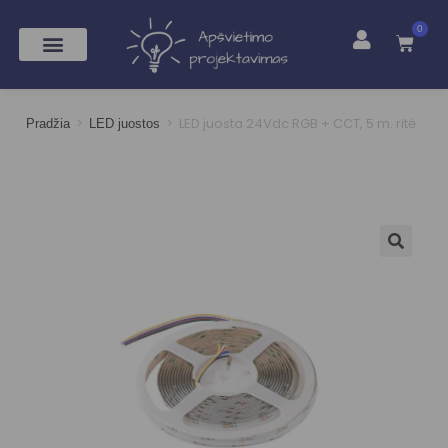
0
>
>
LED juosta 24Vdc RGB + CCT, 5 m. ritė
Pradžia
LED juostos