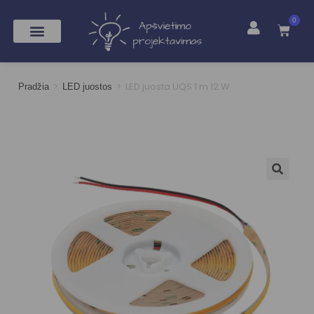
0
>
>
LED juosta UQS 1 m 12 W
Pradžia
LED juostos