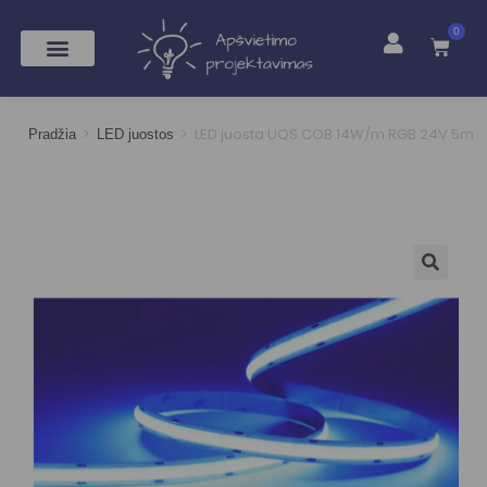
0
>
>
LED juosta UQS COB 14W/m RGB 24V 5m
Pradžia
LED juostos