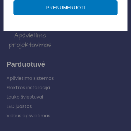
PRENUMERUOTI
Parduotuvė
Apšvietimo sistemos
Elektros instaliacija
Lauko šviestuvai
LED juostos
Vidaus apšvietimas