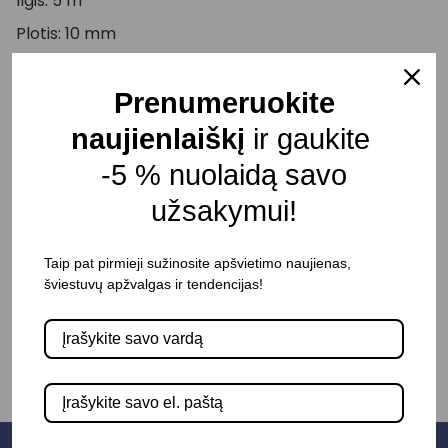
Ilgis: 5 m
Plotis: 10 mm
Aukštis: 2.2 mm
Prenumeruokite
Kirpti galima kas: 31.26 mm
Spindulio kampas: 180 °
naujienlaiškį
ir gaukite
Atsparumas drėgmei: IP20
-5 % nuolaidą savo
Pristatymo terminas: 15 – 30 d. d.
užsakymui!
Taip pat pirmieji sužinosite apšvietimo naujienas,
šviestuvų apžvalgas ir tendencijas!
-
+
Į KREPŠELĮ