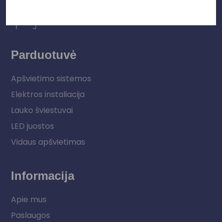
Parduotuvė
Apšvietimo sistemos
Elektros instaliacija
Lauko šviestuvai
LED juostos
Vidaus apšvietimas
Informacija
Apie mus
Paslaugos