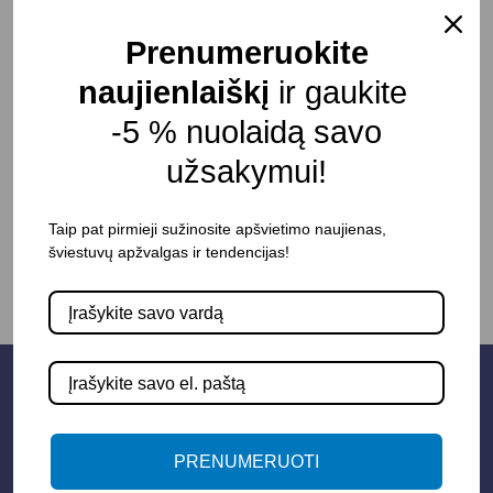
Plotis: 8 mm
Prenumeruokite
Atsparumas drėgmei: IP20
naujienlaiškį
ir gaukite
Pristatymo terminas: 15 – 30 d. d.
-5 % nuolaidą savo
užsakymui!
-
+
Į KREPŠELĮ
Taip pat pirmieji sužinosite apšvietimo naujienas,
šviestuvų apžvalgas ir tendencijas!
PRENUMERUOTI