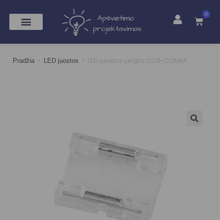
0
>
>
LED juostos jungtis COB-CON8A
Pradžia
LED juostos