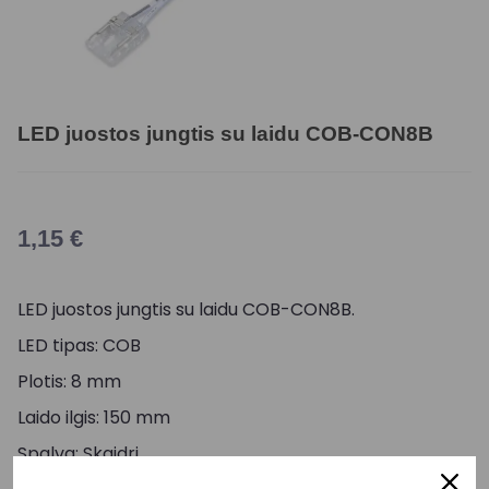
LED juostos jungtis su laidu COB-CON8B
1,15
€
LED juostos jungtis su laidu COB-CON8B.
LED tipas: COB
Plotis: 8 mm
Laido ilgis: 150 mm
Spalva: Skaidri