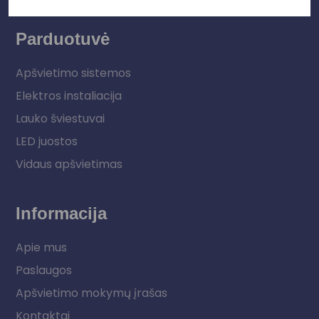
Parduotuvė
Apšvietimo sistemos
Elektros instaliacija
Lauko šviestuvai
LED juostos
Vidaus apšvietimas
Informacija
Apie mus
Paslaugos
Apšvietimo mokymų įrašas
Kontaktai