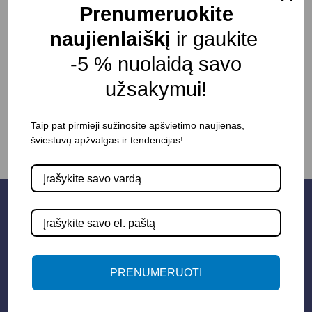
Atsparumas drėgmei: IP20
Prenumeruokite
Pristatymo terminas: 15 – 30 d. d.
naujienlaiškį
ir gaukite
-5 % nuolaidą savo
užsakymui!
-
+
Į KREPŠELĮ
Taip pat pirmieji sužinosite apšvietimo naujienas,
šviestuvų apžvalgas ir tendencijas!
PRENUMERUOTI