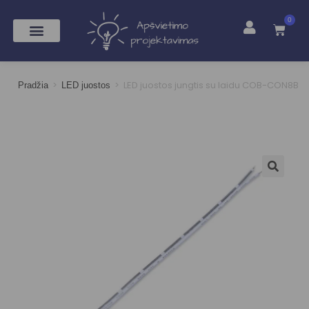
0
>
>
LED juostos jungtis su laidu COB-CON8B
Pradžia
LED juostos