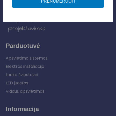
PRENUMERUOTI
Parduotuvė
Apšvietimo sistemos
Elektros instaliacija
Lauko šviestuvai
LED juostos
Vidaus apšvietimas
Informacija