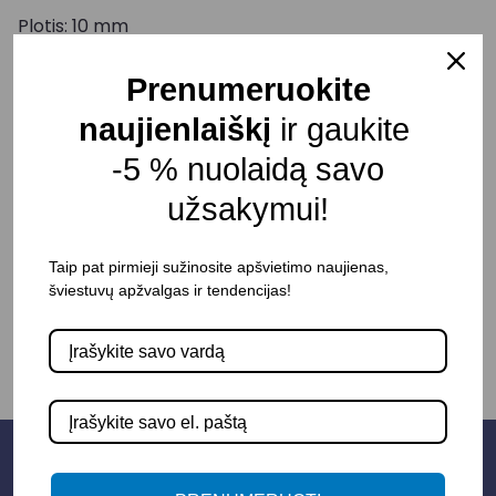
Plotis: 10 mm
Srovė: 6 A
Prenumeruokite
Įtampa: 12-24VDC
naujienlaiškį
ir gaukite
Atsparumas drėgmei: IP20
-5 % nuolaidą savo
Pristatymo terminas: 15 – 30 d. d.
užsakymui!
Taip pat pirmieji sužinosite apšvietimo naujienas,
-
+
Į KREPŠELĮ
šviestuvų apžvalgas ir tendencijas!