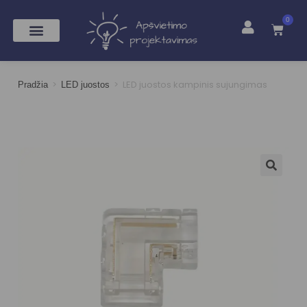
0
>
>
LED juostos kampinis sujungimas
Pradžia
LED juostos