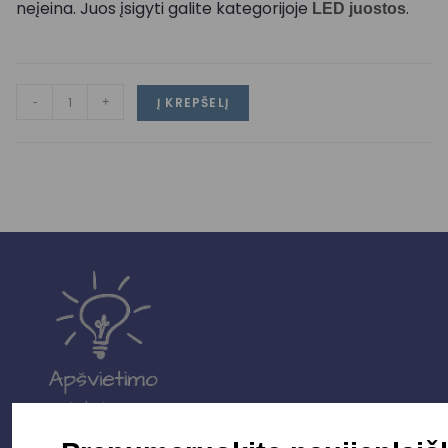
neįeina. Juos įsigyti galite kategorijoje
.
LED juostos
-
+
Į KREPŠELĮ