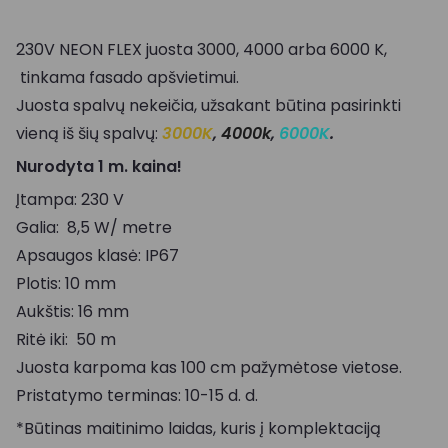
230V NEON FLEX juosta 3000, 4000 arba 6000 K,
tinkama fasado apšvietimui.
Juosta spalvų nekeičia, užsakant būtina pasirinkti
vieną iš šių spalvų:
3000K
,
4000k
,
6000K
.
Nurodyta 1 m. kaina!
Įtampa: 230 V
Galia: 8,5 W/ metre
Apsaugos klasė: IP67
Plotis: 10 mm
Aukštis: 16 mm
Ritė iki: 50 m
Juosta karpoma kas 100 cm pažymėtose vietose.
Pristatymo terminas: 10-15 d. d.
*Būtinas maitinimo laidas, kuris į komplektaciją