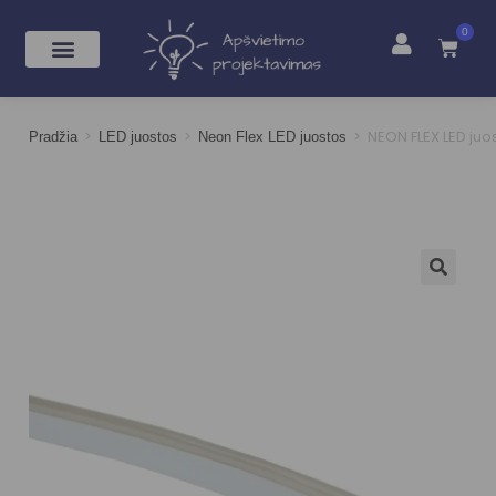
0
>
>
>
NEON FLEX LED juo
Pradžia
LED juostos
Neon Flex LED juostos