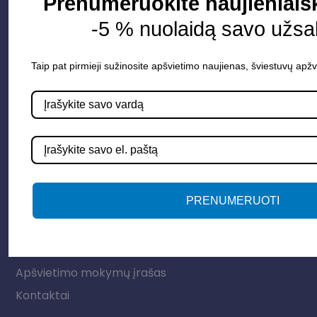
Prenumeruokite naujienlaiš
Parduotuvė
-5 % nuolaidą savo užsa
Apšvietimo sistemos
Taip pat pirmieji sužinosite apšvietimo naujienas, šviestuvų apžv
Elektros instaliacija
Lauko šviestuvai
LED juostos
Vidaus apšvietimas
Informacija
PRENUMERUOTI
Apie mus
Paslaugos
Apšvietimo mokymų įrašas
Kontaktai