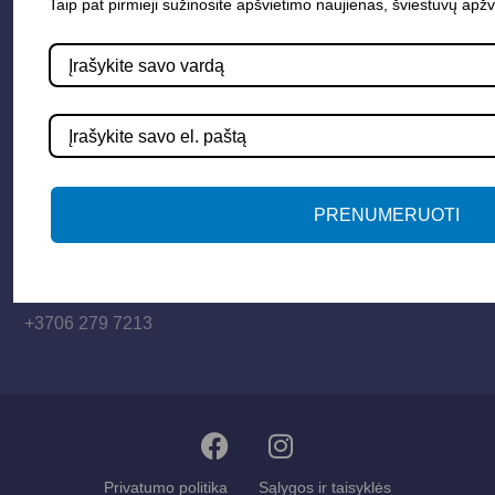
Informacija
Taip pat pirmieji sužinosite apšvietimo naujienas, šviestuvų apžv
Apie mus
Paslaugos
Apšvietimo mokymų įrašas
Kontaktai
PRENUMERUOTI
Susisiekime
info@apsvietimoprojektavimas.lt
+3706 279 7213
Privatumo politika
Sąlygos ir taisyklės