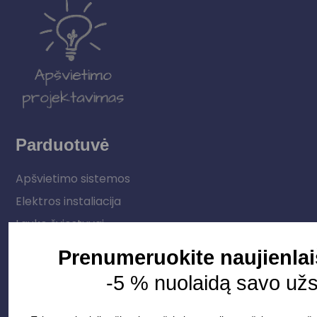
Parduotuvė
Apšvietimo sistemos
Elektros instaliacija
Lauko šviestuvai
LED juostos
Prenumeruokite naujienlai
Vidaus apšvietimas
-5 % nuolaidą savo už