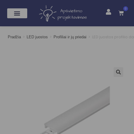
0
>
>
>
LED juostos profilio d
Pradžia
LED juostos
Profiliai ir jų priedai