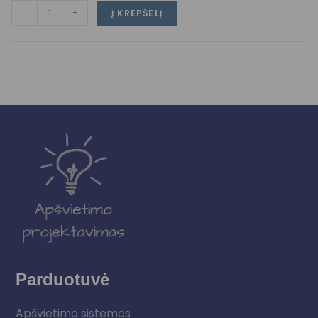
-
+
Į KREPŠELĮ
Parduotuvė
Apšvietimo sistemos