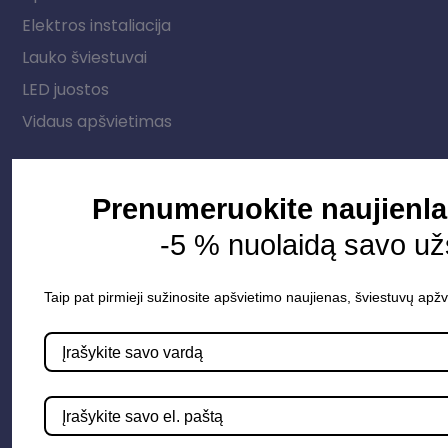
Elektros instaliacija
Lauko šviestuvai
LED juostos
Vidaus apšvietimas
Informacija
Prenumeruokite naujienla
Apie mus
-5 % nuolaidą savo u
Paslaugos
Taip pat pirmieji sužinosite apšvietimo naujienas, šviestuvų apžv
Apšvietimo mokymų įrašas
Kontaktai
Susisiekime