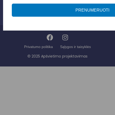
info@apsvietimoprojektavimas.lt
+3706 279 7213
PRENUMERUOTI
Privatumo politika
Sąlygos ir taisyklės
© 2025 Apšvietimo projektavimas