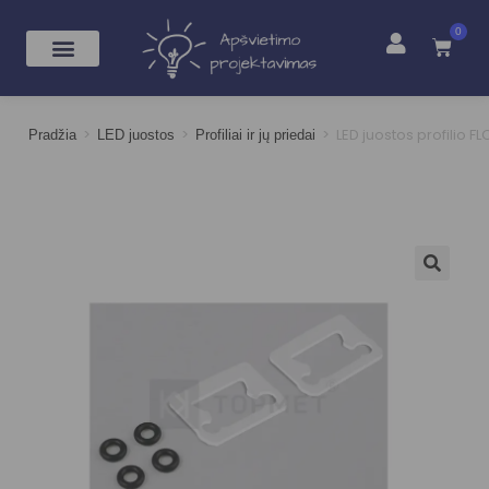
0
>
>
>
LED juostos profilio
Pradžia
LED juostos
Profiliai ir jų priedai