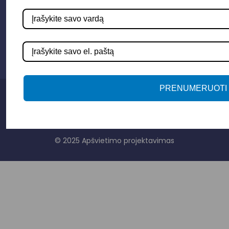
Susisiekime
info@apsvietimoprojektavimas.lt
+3706 279 7213
PRENUMERUOTI
Privatumo politika
Sąlygos ir taisyklės
© 2025 Apšvietimo projektavimas