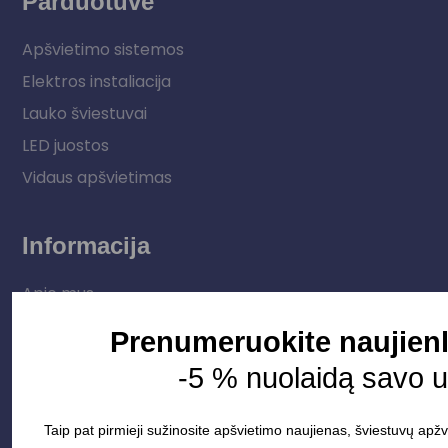
Parduotuvė
Apšvietimo sistemos
Elektros instaliacija
Lauko šviestuvai
LED juostos
Vidaus apšvietimas
Informacija
Apie mus
Paslaugos
Prenumeruokite naujienl
Apšvietimo mokymų įrašas
-5 % nuolaidą savo 
Kontaktai
Taip pat pirmieji sužinosite apšvietimo naujienas, šviestuvų apžv