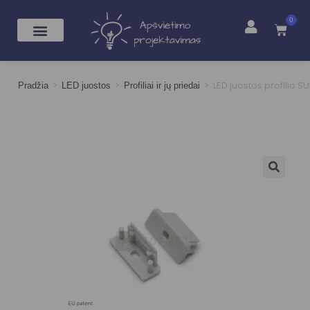
0
>
>
>
LED juostos profilio 
Pradžia
LED juostos
Profiliai ir jų priedai