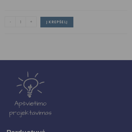
-
+
Į KREPŠELĮ