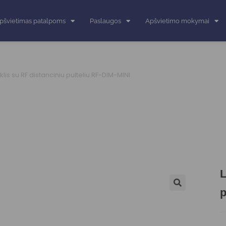
pšvietimas patalpoms
Paslaugos
Apšvietimo mokymai
klis su RF distanciniu pulteliu RF-DIM-MINI
L
p