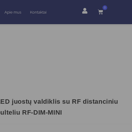
0
Apie mus
Kontaktai
ED juostų valdiklis su RF distanciniu
ulteliu RF-DIM-MINI