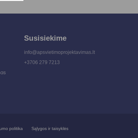
Susisiekime
info@apsvietimoprojektavimas.lt
+3706 279 7213
šas
umo politika
Sąlygos ir taisyklės