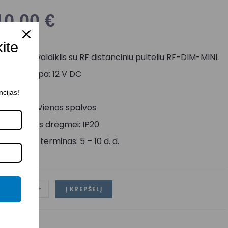
10,00
€
kite
ED juostų valdiklis su RF distanciniu pulteliu RF-DIM-MINI.
ėjimo įtampa: 12 V DC
rovė: 6 A
ncijas!
aldymas: Vienos spalvos
tsparumas drėgmei: IP20
ristatymo terminas: 5 – 10 d. d.
-
+
Į KREPŠELĮ