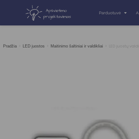
Parduotuvė
A
>
>
>
LED juostų valdi
Pradžia
LED juostos
Maitinimo šaltiniai ir valdikliai