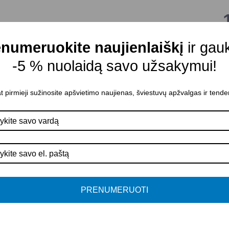
numeruokite naujienlaiškį
ir gau
L
-5 % nuolaidą savo užsakymui!
Į
S
t pirmieji sužinosite apšvietimo naujienas, šviestuvų apžvalgas ir tende
V
A
P
PRENUMERUOTI