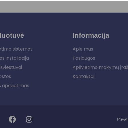
duotuvė
Informacija
etimo sistemos
Apie mus
os instaliacija
Paslaugos
šviestuvai
Apšvietimo mokymų įra
ostos
Kontaktai
s apšvietimas
Privat