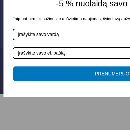
-5 % nuolaidą savo
Susisiekime
Taip pat pirmieji sužinosite apšvietimo naujienas, šviestuvų apžv
info@apsvietimoprojektavimas.lt
+3706 279 7213
Privatumo politika
Sąlygos ir taisyklės
PRENUMERUOT
© 2025 Apšvietimo projektavimas