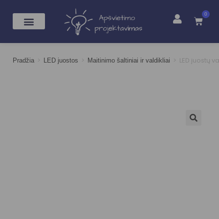
0
>
>
>
LED juostų v
Pradžia
LED juostos
Maitinimo šaltiniai ir valdikliai