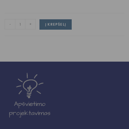
-
+
Į KREPŠELĮ