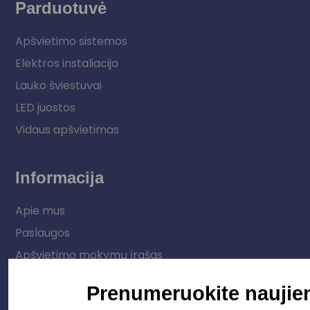
Parduotuvė
Apšvietimo sistemos
Elektros instaliacija
Lauko šviestuvai
LED juostos
Vidaus apšvietimas
Informacija
Apie mus
Paslaugos
Apšvietimo mokymų įrašas
Kontaktai
Prenumeruokite naujien