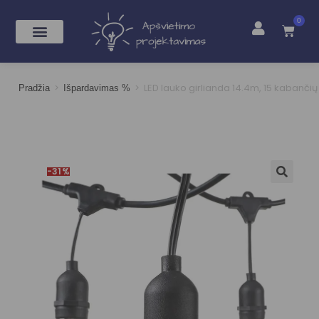
0
>
>
LED lauko girlianda 14.4m, 15 kabančių
Pradžia
Išpardavimas %
-31%