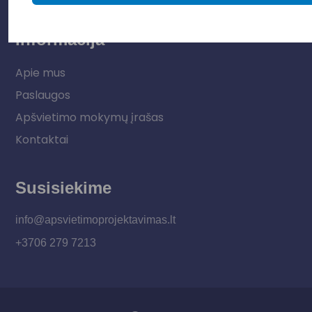
Informacija
Apie mus
Paslaugos
Apšvietimo mokymų įrašas
Kontaktai
Susisiekime
info@apsvietimoprojektavimas.lt
+3706 279 7213