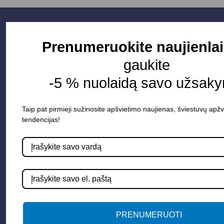
Prenumeruokite naujienlai
gaukite
-5 % nuolaidą savo užsaky
Taip pat pirmieji sužinosite apšvietimo naujienas, šviestuvų apžv
tendencijas!
Parduotuvė
Apšvietimo sistemos
Elektros instaliacija
Lauko šviestuvai
LED juostos
PRENUMERUOTI
Vidaus apšvietimas