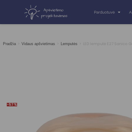
Parduotuvė
A
>
>
>
LED lemputė E27 Sanico G
Pradžia
Vidaus apšvietimas
Lemputės
-57%