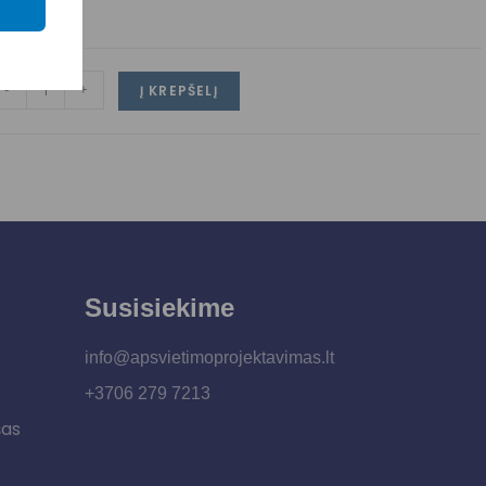
iko 3
-
+
Į KREPŠELĮ
Susisiekime
info@apsvietimoprojektavimas.lt
+3706 279 7213
šas