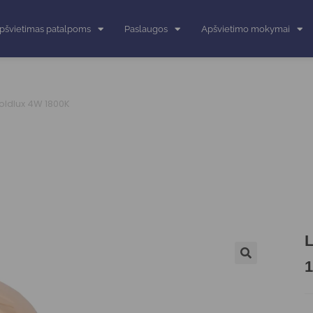
pšvietimas patalpoms
Paslaugos
Apšvietimo mokymai
oldlux 4W 1800K
L