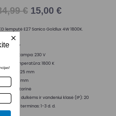
34,99
€
15,00
€
ED lemputė E27 Sanico Goldlux 4W 1800K.
alia: 4 W
kite
okolis: E27
aitinimo įtampa: 230 V
viesos temperatūra: 1800 K
ncijas!
kersmuo: 125 mm
ukštis: 120 mm
palva: Gintarinė
tsparumo dulkėms ir vandeniui klasė (IP): 20
ristatymo terminas: 1-3 d. d.