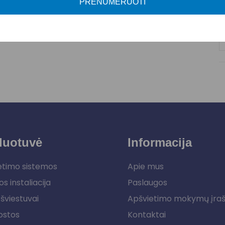
PRENUMERUOTI
L
duotuvė
Informacija
etimo sistemos
Apie mus
os instaliacija
Paslaugos
šviestuvai
Apšvietimo mokymų įra
ostos
Kontaktai