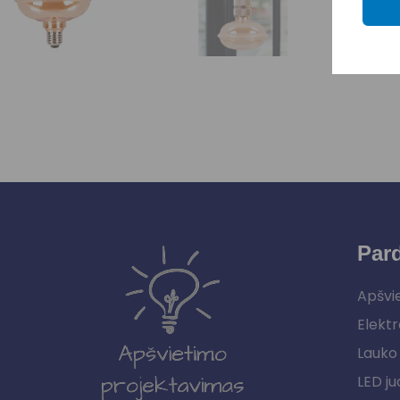
Par
Apšvi
Elektr
Lauko 
LED ju