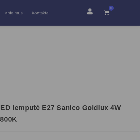
0
Apie mus
Kontaktai
ED lemputė E27 Sanico Goldlux 4W
1800K