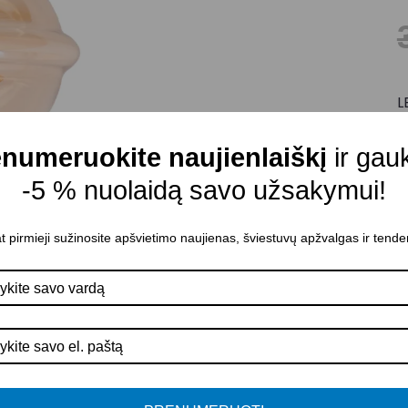
L
G
numeruokite naujienlaiškį
ir gau
C
-5 % nuolaidą savo užsakymui!
M
Š
t pirmieji sužinosite apšvietimo naujienas, šviestuvų apžvalgas ir tende
S
A
S
A
P