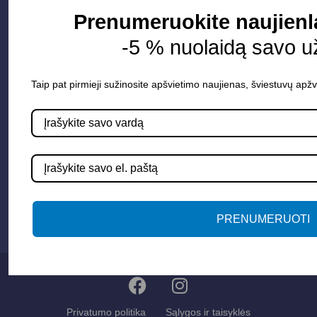
Informacija
Prenumeruokite naujienl
Apie mus
-5 % nuolaidą savo u
Paslaugos
Apšvietimo mokymų įrašas
Taip pat pirmieji sužinosite apšvietimo naujienas, šviestuvų apžv
Kontaktai
Susisiekime
info@apsvietimoprojektavimas.lt
+3706 279 7213
PRENUMERUOTI
Privatumo politika
Sąlygos ir taisyklės