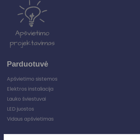
Parduotuvė
Apšvietimo sistemos
Elektros instaliacija
Lauko šviestuvai
LED juostos
Vidaus apšvietimas