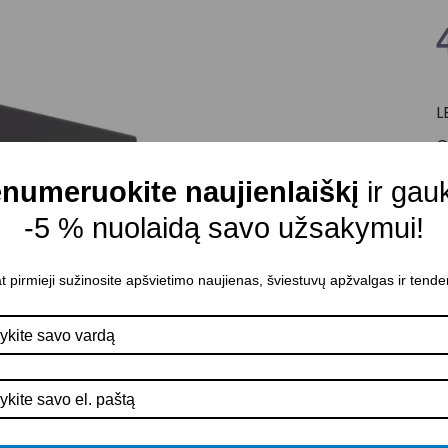
L
G
Š
numeruokite naujienlaiškį
ir gau
Š
-5 % nuolaidą savo užsakymui!
Š
Š
t pirmieji sužinosite apšvietimo naujienas, šviestuvų apžvalgas ir tende
I
P
A
K
A