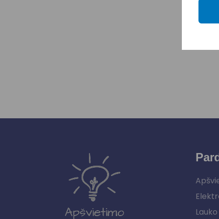
Par
Apšvi
Elektr
Lauko 