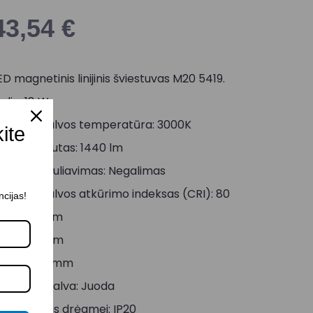
43,54
€
ED magnetinis linijinis šviestuvas M20 5419.
alia: 18 W
viesos spalvos temperatūra: 3000K
kite
viesos srautas: 1440 lm
viesos reguliavimas: Negalimas
viesos spalvos atkūrimo indeksas (CRI): 80
ncijas!
lgis: 600 mm
lotis: 22 mm
ukštis: 25 mm
orpuso spalva: Juoda
tsparumas drėgmei: IP20