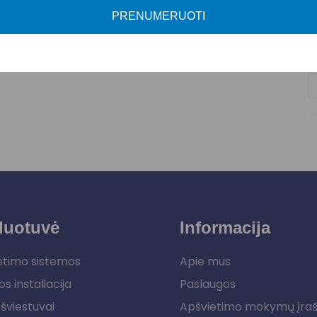
PRENUMERUOTI
P
duotuvė
Informacija
etimo sistemos
Apie mus
os instaliacija
Paslaugos
šviestuvai
Apšvietimo mokymų įra