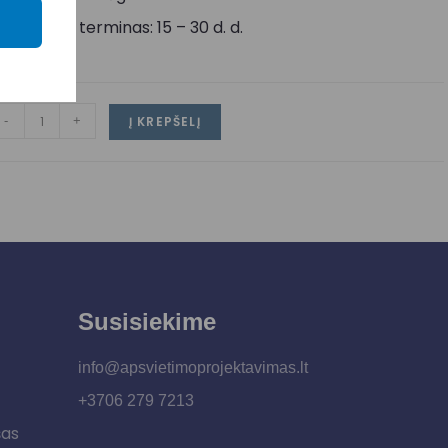
ristatymo terminas: 15 – 30 d. d.
-
+
Į KREPŠELĮ
Susisiekime
info@apsvietimoprojektavimas.lt
+3706 279 7213
šas