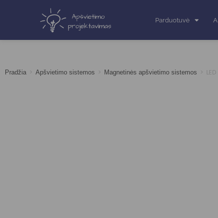
Parduotuvė
A
>
>
>
LED
Pradžia
Apšvietimo sistemos
Magnetinės apšvietimo sistemos