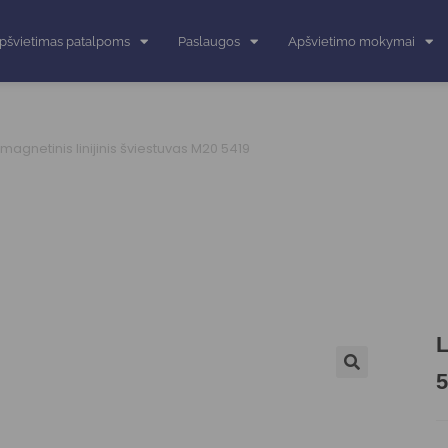
pšvietimas patalpoms
Paslaugos
Apšvietimo mokymai
 magnetinis linijinis šviestuvas M20 5419
L