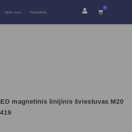
0
Apie mus
Kontaktai
ED magnetinis linijinis šviestuvas M20
5419