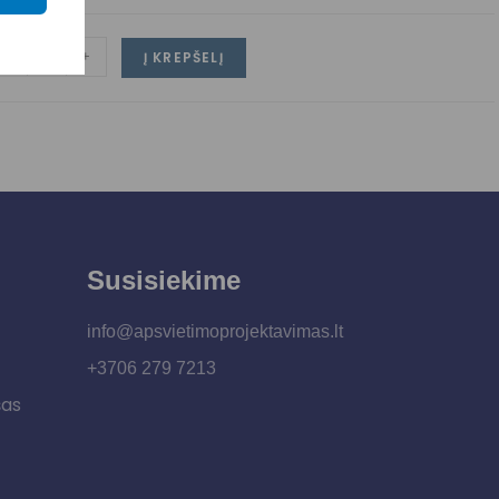
-
+
Į KREPŠELĮ
Susisiekime
info@apsvietimoprojektavimas.lt
+3706 279 7213
šas