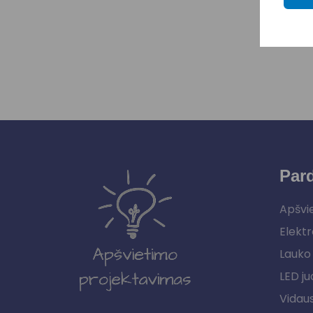
Par
Apšvi
Elektr
Lauko 
LED ju
Vidau