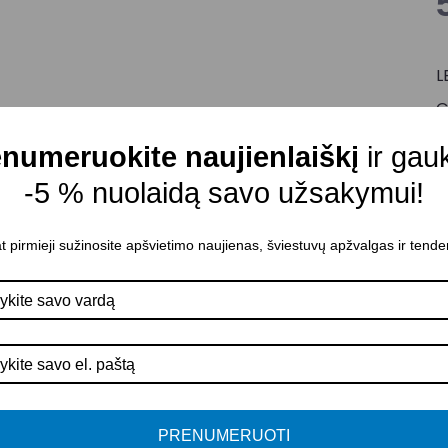
L
G
Š
numeruokite naujienlaiškį
ir gau
Š
-5 % nuolaidą savo užsakymui!
Š
Š
t pirmieji sužinosite apšvietimo naujienas, šviestuvų apžvalgas ir tende
I
P
K
A
P
PRENUMERUOTI