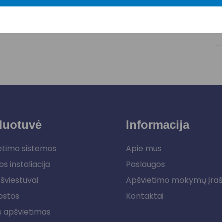
duotuvė
Informacija
etimo sistemos
Apie mus
os instaliacija
Paslaugos
šviestuvai
Apšvietimo mokymų įra
ostos
Kontaktai
s apšvietimas