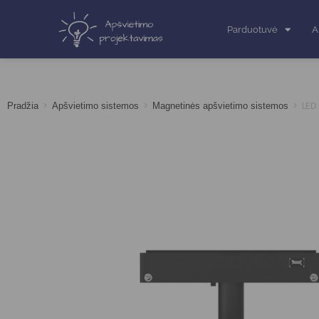
Parduotuvė
A
>
>
>
LED
Pradžia
Apšvietimo sistemos
Magnetinės apšvietimo sistemos