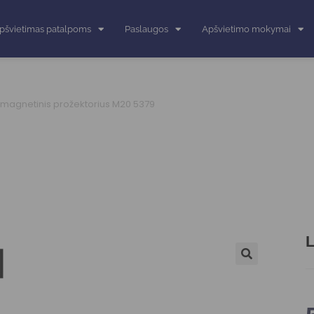
pšvietimas patalpoms
Paslaugos
Apšvietimo mokymai
 magnetinis prožektorius M20 5379
L