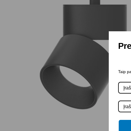
Pre
Taip pa