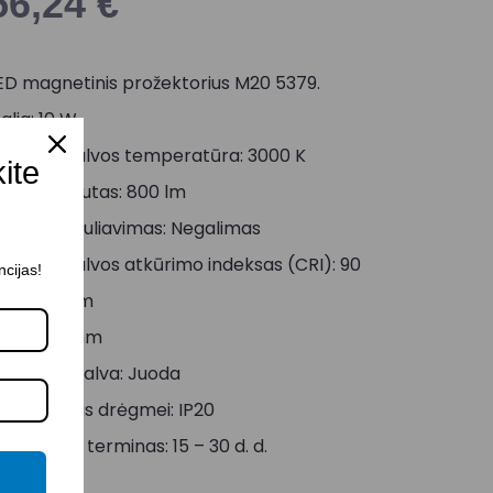
56,24
€
ED magnetinis prožektorius M20 5379.
alia: 10 W
viesos spalvos temperatūra: 3000 K
kite
viesos srautas: 800 lm
viesos reguliavimas: Negalimas
viesos spalvos atkūrimo indeksas (CRI): 90
ncijas!
lgis: 100 mm
lotis: 70 mm
orpuso spalva: Juoda
tsparumas drėgmei: IP20
ristatymo terminas: 15 – 30 d. d.