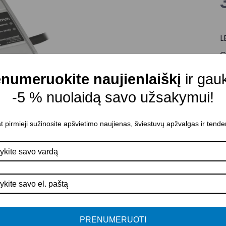
L
G
Į
numeruokite naujienlaiškį
ir gau
I
-5 % nuolaidą savo užsakymui!
I
D
t pirmieji sužinosite apšvietimo naujienas, šviestuvų apžvalgas ir tende
I
P
A
A
P
PRENUMERUOTI