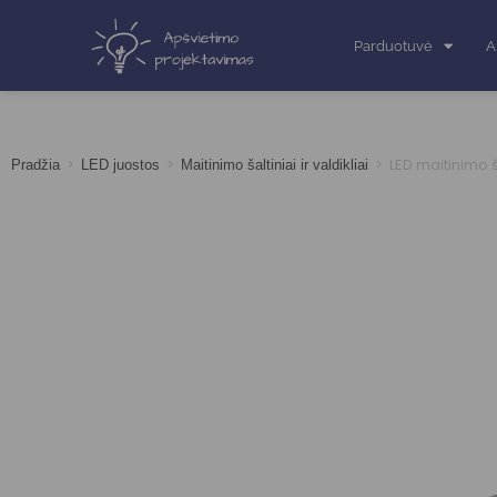
Parduotuvė
A
>
>
>
LED maitinimo 
Pradžia
LED juostos
Maitinimo šaltiniai ir valdikliai