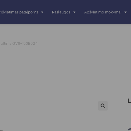
pšvietimas patalpoms
Paslaugos
Apšvietimo mokymai
šaltinis GV6-150B024
L