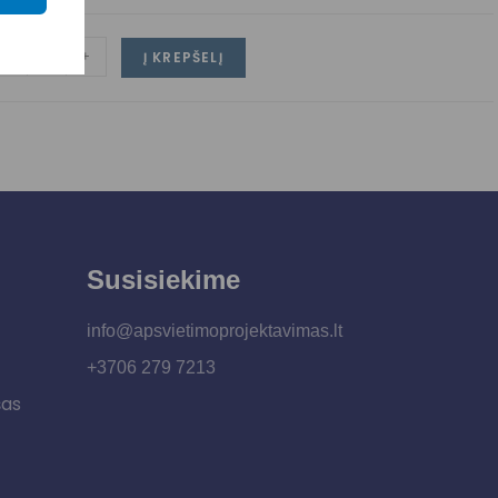
-
+
Į KREPŠELĮ
Susisiekime
info@apsvietimoprojektavimas.lt
+3706 279 7213
šas