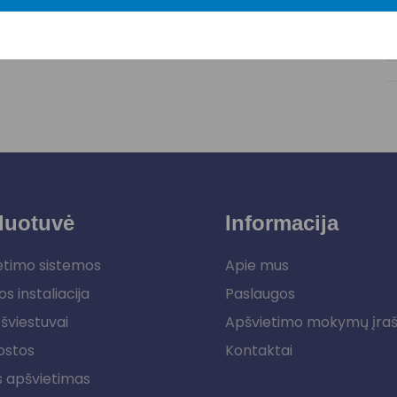
duotuvė
Informacija
etimo sistemos
Apie mus
os instaliacija
Paslaugos
šviestuvai
Apšvietimo mokymų įra
ostos
Kontaktai
s apšvietimas