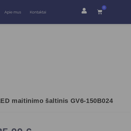
0
Apie mus
Kontaktai
ED maitinimo šaltinis GV6-150B024