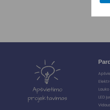
Par
Apšvi
Elektr
Lauko 
LED ju
Vidau