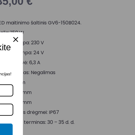
35,00
€
ED maitinimo šaltinis GV6-150B024.
alia: 150 W
ėjimo įtampa: 230 V
kite
šėjimo įtampa: 24 V
šėjimo srovė: 6,3 A
imeriavimas: Negalimas
ncijas!
lgis: 162 mm
lotis: 67.2 mm
ukštis: 37 mm
tsparumas drėgmei: IP67
ristatymo terminas: 30 – 35 d. d.