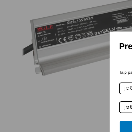
Pre
Taip pa