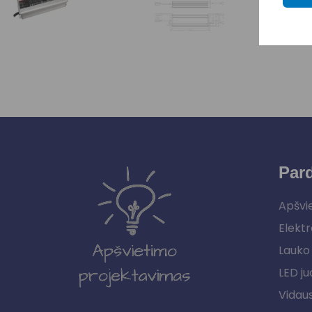
Par
Apšvi
Elektr
Lauko 
LED ju
Vidau