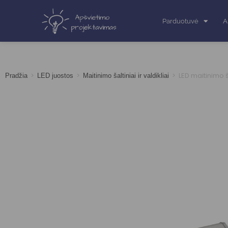
Parduotuvė
A
>
>
>
LED maitinimo 
Pradžia
LED juostos
Maitinimo šaltiniai ir valdikliai