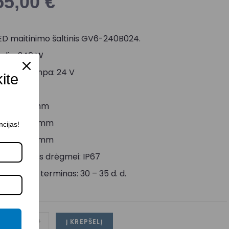
55,00
€
ED maitinimo šaltinis GV6-240B024.
alia: 240 W
šėjimo įtampa: 24 V
kite
rovė: 10 A
lgis: 193,5 mm
lotis: 67.2 mm
ncijas!
ukštis: 37 mm
tsparumas drėgmei: IP67
ristatymo terminas: 30 – 35 d. d.
-
+
Į KREPŠELĮ