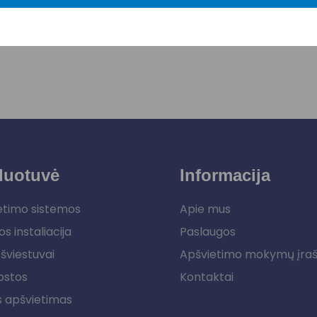
duotuvė
Informacija
etimo sistemos
Apie mus
os instaliacija
Paslaugos
šviestuvai
Apšvietimo mokymų įra
ostos
Kontaktai
s apšvietimas