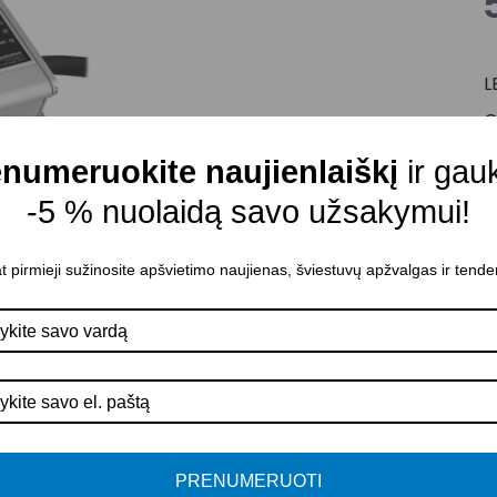
L
G
I
numeruokite naujienlaiškį
ir gau
S
-5 % nuolaidą savo užsakymui!
I
P
t pirmieji sužinosite apšvietimo naujienas, šviestuvų apžvalgas ir tende
A
A
P
PRENUMERUOTI