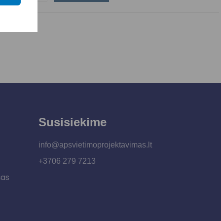
Susisiekime
info@apsvietimoprojektavimas.lt
+3706 279 7213
šas