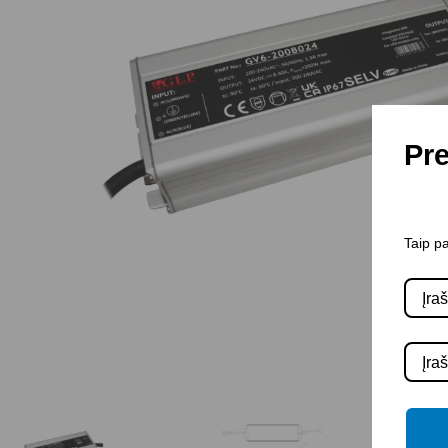
Pre
Taip pa