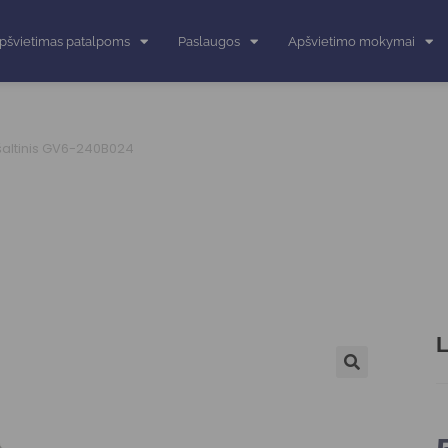
pšvietimas patalpoms
Paslaugos
Apšvietimo mokymai
šaltinis GV6-240B024
L