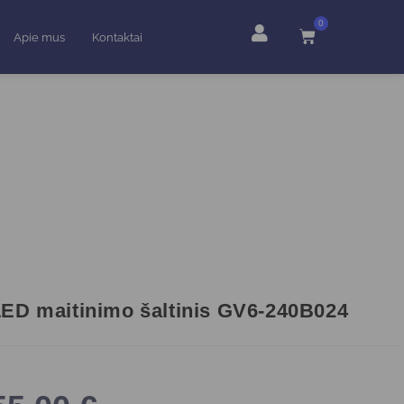
0
Apie mus
Kontaktai
ED maitinimo šaltinis GV6-240B024