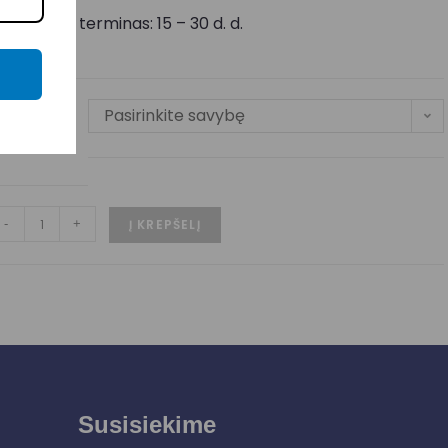
ristatymo terminas: 15 – 30 d. d.
Pasirinkite savybę
SPALVA
-
+
Į KREPŠELĮ
Susisiekime