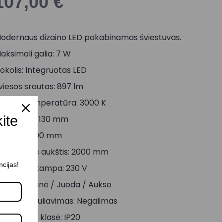
107,00
€
odernaus dizaino LED pakabinamas šviestuvas.
aksimali galia: 7 W
okolis: Integruotas LED
viesos srautas: 897 lm
viesos temperatūra: 3000 K
kite
iametras: 130 mm
ukštis: 2000 mm
aksimalus aukštis: 2000 mm
ncijas!
aitinimo įtampa: 230 V
palva: Rožinė / Juoda / Aukso
viesos reguliavimas: Negalimas
tsparumo klasė: IP20