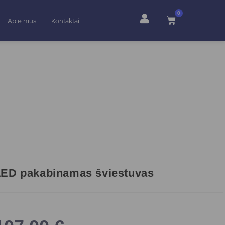
0
Apie mus
Kontaktai
LED pakabinamas šviestuvas