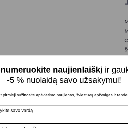
M
M
C
Š
Š
numeruokite naujienlaiškį
ir gau
D
A
-5 % nuolaidą savo užsakymui!
M
t pirmieji sužinosite apšvietimo naujienas, šviestuvų apžvalgas ir tende
M
S
Š
A