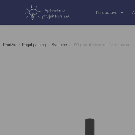
Parduotuvė
A
>
>
>
LED pakabinamas šviestuvas
Pradžia
Pagal patalpą
Svetainė