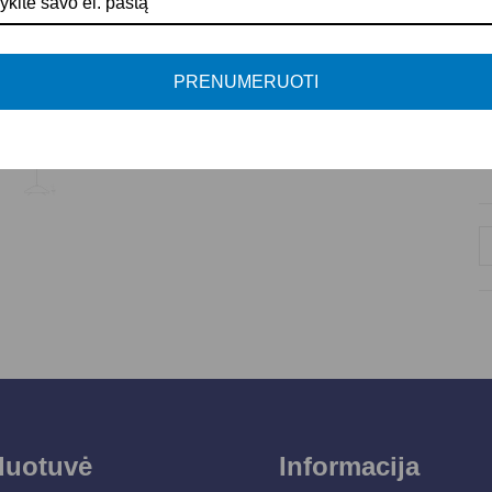
P
PRENUMERUOTI
duotuvė
Informacija