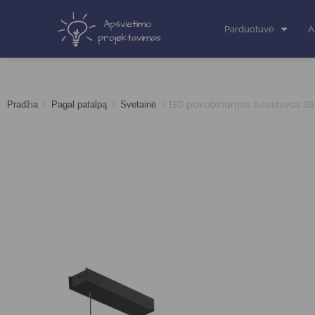
Parduotuvė
A
>
>
>
LED pakabinamas šviestuvas 36
Pradžia
Pagal patalpą
Svetainė