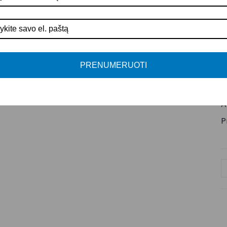
M
M
P
S
PRENUMERUOTI
A
K
A
P