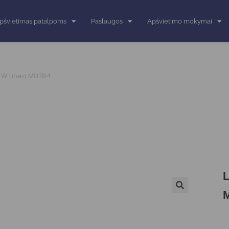
pšvietimas patalpoms
Paslaugos
Apšvietimo mokymai
 W Linea ML1784
L