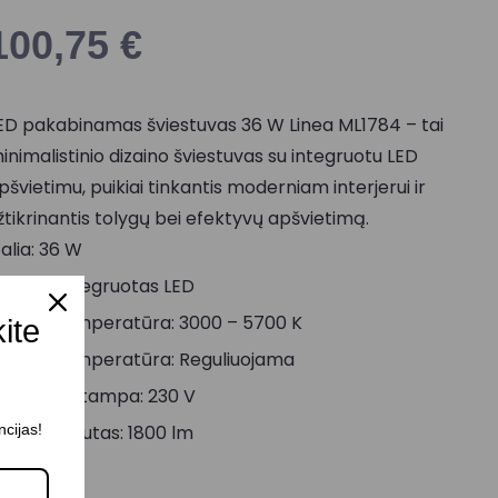
100,75
€
ED pakabinamas šviestuvas 36 W Linea ML1784 – tai
inimalistinio dizaino šviestuvas su integruotu LED
pšvietimu, puikiai tinkantis moderniam interjerui ir
žtikrinantis tolygų bei efektyvų apšvietimą.
alia: 36 W
okolis: Integruotas LED
viesos temperatūra: 3000 – 5700 K
kite
viesos temperatūra: Reguliuojama
aitinimo įtampa: 230 V
ncijas!
viesos srautas: 1800 lm
RI: 90