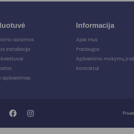
duotuvė
Informacija
etimo sistemos
Apie mus
os instaliacija
Paslaugos
šviestuvai
Apšvietimo mokymų įra
ostos
Kontaktai
s apšvietimas
Privat