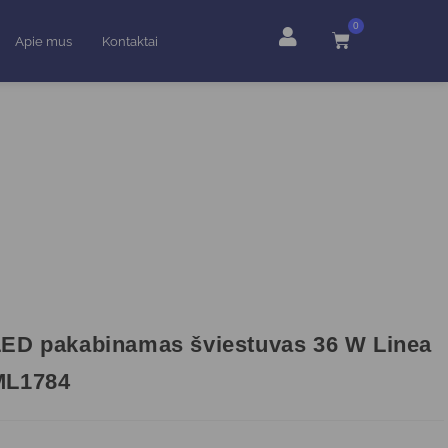
0
Apie mus
Kontaktai
ED pakabinamas šviestuvas 36 W Linea
ML1784