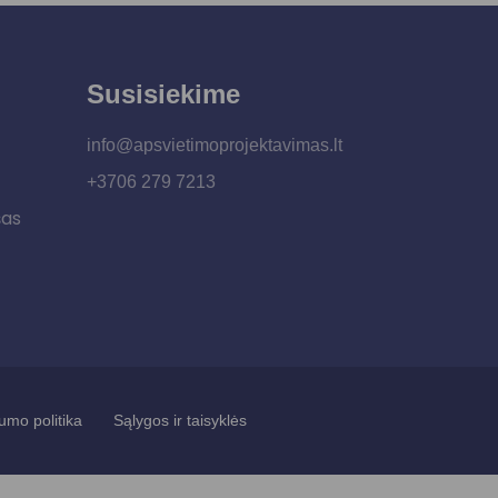
Susisiekime
info@apsvietimoprojektavimas.lt
+3706 279 7213
šas
umo politika
Sąlygos ir taisyklės