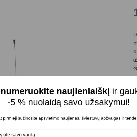
L
m
a
u
G
C
Š
numeruokite naujienlaiškį
ir gau
Š
-5 % nuolaidą savo užsakymui!
M
t pirmieji sužinosite apšvietimo naujienas, šviestuvų apžvalgas ir tende
Š
C