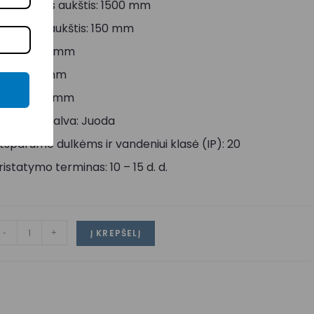
aksimalus aukštis: 1500 mm
inimalus aukštis: 150 mm
lotis: 1200 mm
toris: 60 mm
ukštis: 60 mm
orpuso spalva: Juoda
tsparumo dulkėms ir vandeniui klasė (IP): 20
ristatymo terminas: 10 – 15 d. d.
-
+
Į KREPŠELĮ