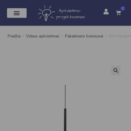
0
>
>
>
LED Pakabi
Pradžia
Vidaus apšvietimas
Pakabinami šviestuvai