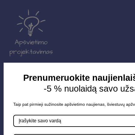
Parduotuvė
Prenumeruokite naujienlai
Apšvietimo sistemos
-5 % nuolaidą savo užs
Elektros instaliacija
Taip pat pirmieji sužinosite apšvietimo naujienas, šviestuvų apžv
Lauko šviestuvai
LED juostos
Vidaus apšvietimas