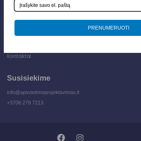
Informacija
Apie mus
PRENUMERUOTI
Paslaugos
Apšvietimo mokymų įrašas
Kontaktai
Susisiekime
info@apsvietimoprojektavimas.lt
+3706 279 7213