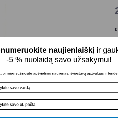
K
M
Š
numeruokite naujienlaiškį
ir gau
M
-5 % nuolaidą savo užsakymui!
Š
Š
t pirmieji sužinosite apšvietimo naujienas, šviestuvų apžvalgas ir tende
A
I
K
A
P