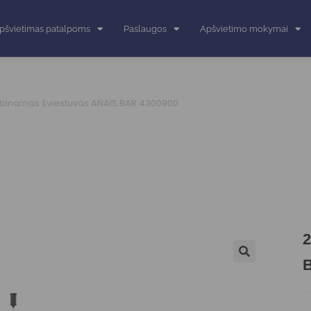
pšvietimas patalpoms
Paslaugos
Apšvietimo mokymai
binamas šviestuvas ANAIS BAR 4300900