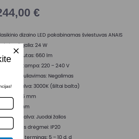
244,00
€
lasikinio dizaino LED pakabinamas šviestuvas ANAIS
aksimali galia: 24 W
viesos srautas: 660 lm
kite
aitinimo įtampa: 220 – 240 V
viesos reguliavimas: Negalimas
viesos spalva: 3000K (šiltai balta)
ncijas!
ukštis: 1615 mm
lgis: 1000 mm
orpuso spalva: Juodai žalios
tsparumas drėgmei: IP20
ristatymo terminas: 5 – 10 d. d