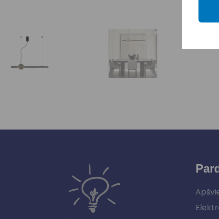
Par
Apšvi
Elektr