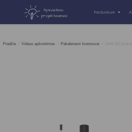
Parduotuvė
A
>
>
>
24W LED paka
Pradžia
Vidaus apšvietimas
Pakabinami šviestuvai