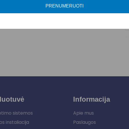
PRENUMERUOTI
duotuvė
Informacija
etimo sistemos
Apie mus
os instaliacija
Paslaugos