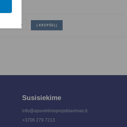
-
+
Į KREPŠELĮ
Susisiekime
info@apsvietimoprojektavimas.lt
+3706 279 7213