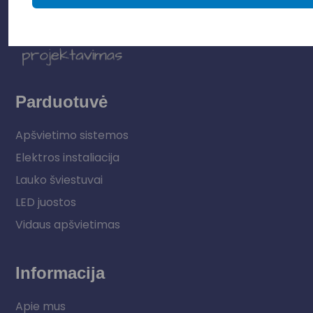
Parduotuvė
Apšvietimo sistemos
Elektros instaliacija
Lauko šviestuvai
LED juostos
Vidaus apšvietimas
Informacija
Apie mus