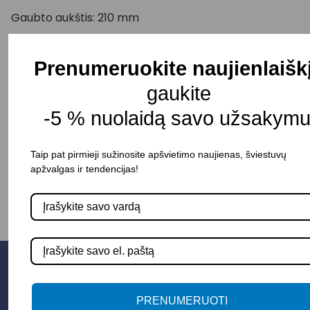
Gaubto aukštis: 210 mm
Spalva: Žalvario
Atsparumas drėgmei: IP20
Prenumeruokite naujienlaišk
Pristatymo terminas: 5 – 10 d. d.
gaukite
-5 % nuolaidą savo užsakymu
-
+
Į KREPŠELĮ
Taip pat pirmieji sužinosite apšvietimo naujienas, šviestuvų
apžvalgas ir tendencijas!
PRENUMERUOTI