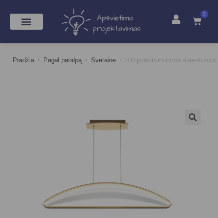
0
>
>
>
LED pakabinamas šviestuvas
Pradžia
Pagal patalpą
Svetainė