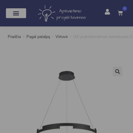
0
>
>
>
LED pakabinamas šviestuvas C
Pradžia
Pagal patalpą
Virtuvė