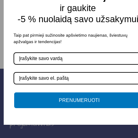
ir gaukite
-5 % nuolaidą savo užsakymui
-
+
Į KREPŠELĮ
Taip pat pirmieji sužinosite apšvietimo naujienas, šviestuvų
apžvalgas ir tendencijas!
PRENUMERUOTI