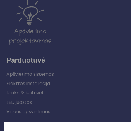
Parduotuvė
Apšvietimo sistemos
Elektros instaliacija
Lauko šviestuvai
LED juostos
Vidaus apšvietimas