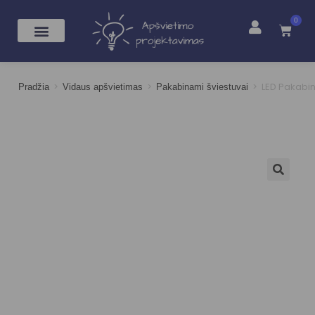
0
>
>
>
LED Pakabi
Pradžia
Vidaus apšvietimas
Pakabinami šviestuvai