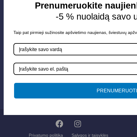
Informacija
Prenumeruokite naujienl
-5 % nuolaidą savo 
Apie mus
Paslaugos
Taip pat pirmieji sužinosite apšvietimo naujienas, šviestuvų apžv
Apšvietimo mokymų įrašas
Kontaktai
Susisiekime
info@apsvietimoprojektavimas.lt
+3706 279 7213
PRENUMERUOTI
Privatumo politika
Sąlygos ir taisyklės