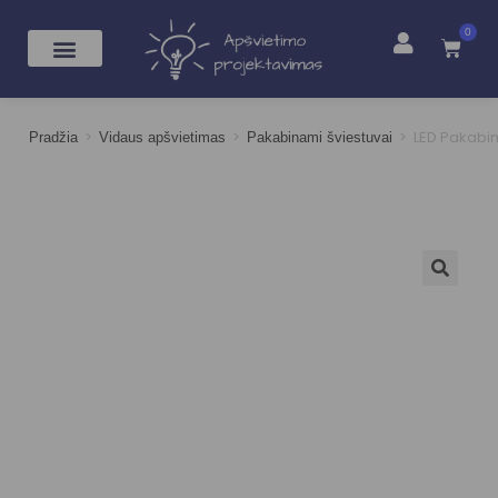
0
>
>
>
LED Pakabi
Pradžia
Vidaus apšvietimas
Pakabinami šviestuvai