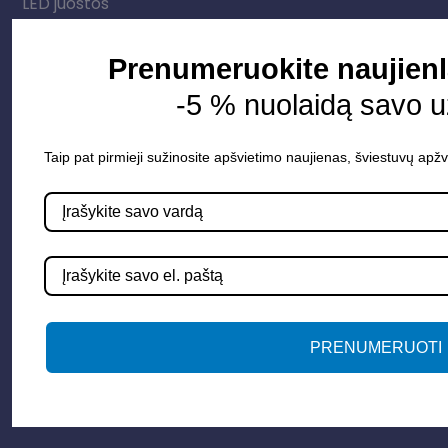
LED juostos
Vidaus apšvietimas
Prenumeruokite naujienl
-5 % nuolaidą savo 
Informacija
Apie mus
Taip pat pirmieji sužinosite apšvietimo naujienas, šviestuvų apžv
Paslaugos
Apšvietimo mokymų įrašas
Kontaktai
Susisiekime
PRENUMERUOTI
info@apsvietimoprojektavimas.lt
+3706 279 7213