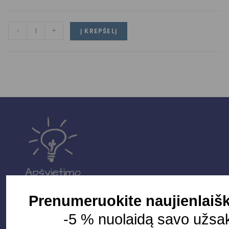
-
+
Į KREPŠELĮ
Prenumeruokite naujienlaišk
-5 % nuolaidą savo užsa
Parduotuvė