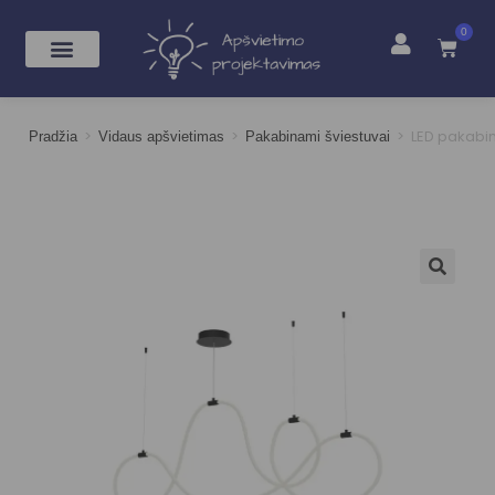
0
>
>
>
LED pakabi
Pradžia
Vidaus apšvietimas
Pakabinami šviestuvai