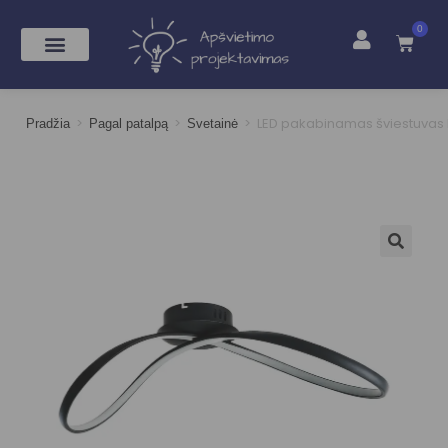
0
>
>
>
LED pakabinamas šviestuvas I
Pradžia
Pagal patalpą
Svetainė