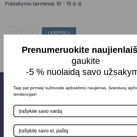
Pristatymo terminas: 10 – 15 d. d.
-
+
Į KREPŠELĮ
Prenumeruokite naujienlaiš
gaukite
-5 % nuolaidą savo užsakym
Taip pat pirmieji sužinosite apšvietimo naujienas, šviestuvų apžv
tendencijas!