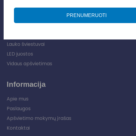
Parduotuvė
PRENUMERUOTI
Apšvietimo sistemos
Elektros instaliacija
Lauko šviestuvai
LED juostos
Vidaus apšvietimas
Informacija
Apie mus
Paslaugos
Apšvietimo mokymų įrašas
Kontaktai