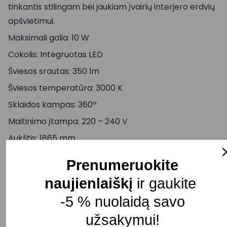
tinkantis stilingam bei jaukiam įvairių interjero erdvių
apšvietimui.
Maksimali galia: 10 W
Cokolis: Integruotas LED
Šviesos srautas: 350 lm
Šviesos temperatūra: 3000 K
Sklaidos kampas: 360º
Maitinimo įtampa: 220 – 240 V
Aukštis: 1865 mm
Plotis: 320 mm
Prenumeruokite
Gaubto aukštis: 245 mm
naujienlaiškį
ir gaukite
Spalva: Aukso/skaidri
-5 % nuolaidą savo
Atsparumas drėgmei: IP20
užsakymui!
Pristatymo terminas: 5 – 10 d. d.