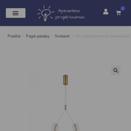
0
>
>
>
LED pakabinamas šviestuvas
Pradžia
Pagal patalpą
Svetainė