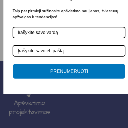
Taip pat pirmieji sužinosite apšvietimo naujienas, šviestuvų
apžvalgas ir tendencijas!
-
+
Į KREPŠELĮ
PRENUMERUOTI