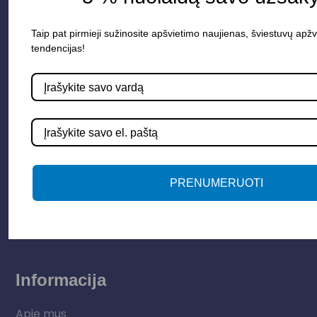
Taip pat pirmieji sužinosite apšvietimo naujienas, šviestuvų apžv
tendencijas!
Parduotuvė
Apšvietimo sistemos
Elektros instaliacija
PRENUMERUOTI
Lauko šviestuvai
LED juostos
Vidaus apšvietimas
Informacija
Apie mus