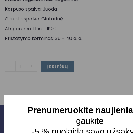
Korpuso spalva: Juoda
Gaubto spalva: Gintarinė
Atsparumo klasė: IP20
Pristatymo terminas: 35 – 40 d. d.
-
+
Į KREPŠELĮ
Prenumeruokite naujienla
gaukite
-5 % nuolaidą savo užsak