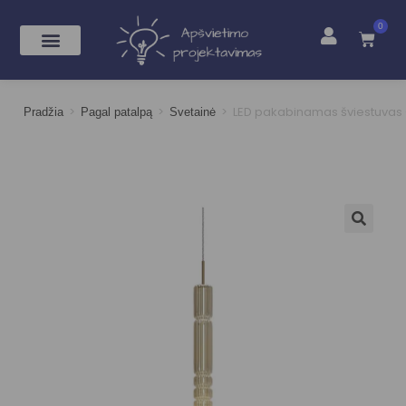
0
>
>
>
LED pakabinamas šviestuva
Pradžia
Pagal patalpą
Svetainė