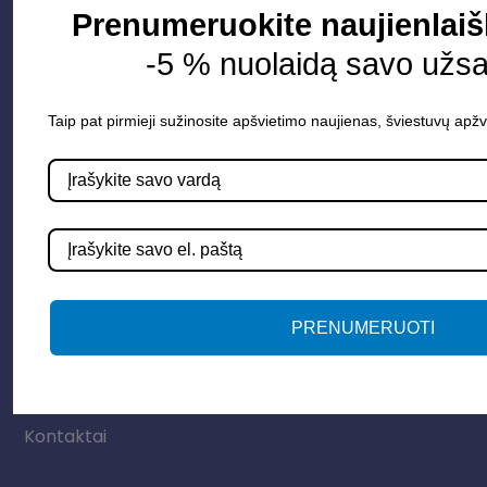
Parduotuvė
Prenumeruokite naujienlaiš
-5 % nuolaidą savo užs
Apšvietimo sistemos
Elektros instaliacija
Taip pat pirmieji sužinosite apšvietimo naujienas, šviestuvų apžv
Lauko šviestuvai
LED juostos
Vidaus apšvietimas
Informacija
PRENUMERUOTI
Apie mus
Paslaugos
Apšvietimo mokymų įrašas
Kontaktai