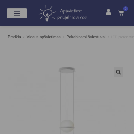
0
>
>
>
LED pakabi
Pradžia
Vidaus apšvietimas
Pakabinami šviestuvai