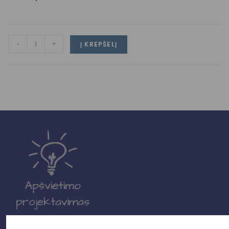
-
+
Į KREPŠELĮ