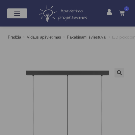
0
>
>
>
LED pakabi
Pradžia
Vidaus apšvietimas
Pakabinami šviestuvai