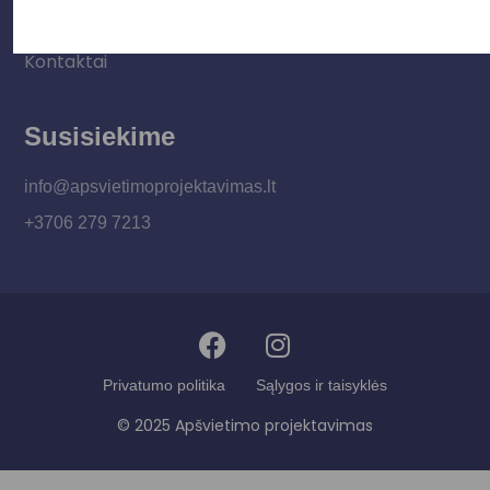
Apšvietimo mokymų įrašas
Kontaktai
Susisiekime
info@apsvietimoprojektavimas.lt
+3706 279 7213
Privatumo politika
Sąlygos ir taisyklės
© 2025 Apšvietimo projektavimas