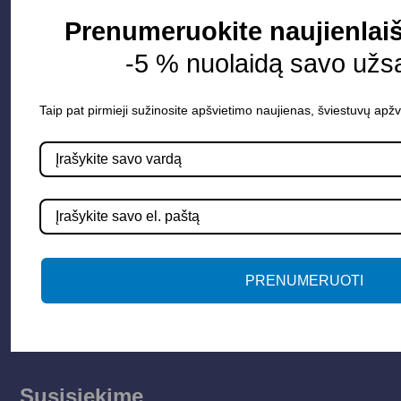
Prenumeruokite naujienlaiš
Apšvietimo sistemos
Elektros instaliacija
-5 % nuolaidą savo užs
Lauko šviestuvai
Taip pat pirmieji sužinosite apšvietimo naujienas, šviestuvų apžv
LED juostos
Vidaus apšvietimas
Informacija
Apie mus
Paslaugos
PRENUMERUOTI
Apšvietimo mokymų įrašas
Kontaktai
Susisiekime