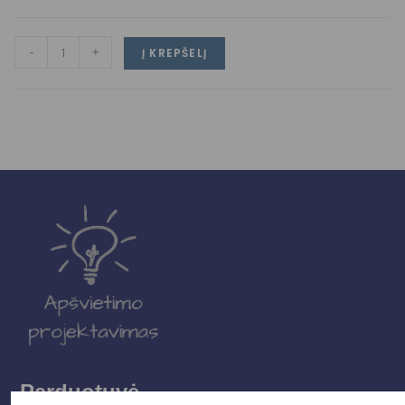
-
+
Į KREPŠELĮ
Parduotuvė