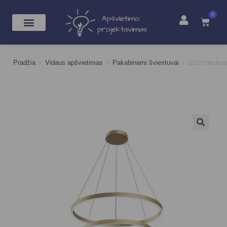
0
>
>
>
LED Pakabi
Pradžia
Vidaus apšvietimas
Pakabinami šviestuvai