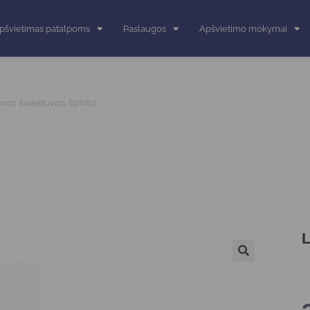
pšvietimas patalpoms
Paslaugos
Apšvietimo mokymai
as šviestuvas Spirito
L