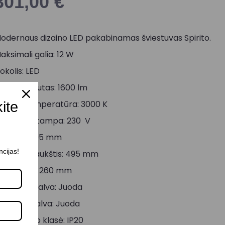
301,00
€
odernaus dizaino LED pakabinamas šviestuvas Spirito.
aksimali galia: 12 W
okolis: LED
viesos srautas: 1600 lm
viesos temperatūra: 3000 K
kite
aitinimo įtampa: 230 V
ukštis: 3395 mm
ncijas!
inimalus aukštis: 495 mm
iametras: 260 mm
orpuso spalva: Juoda
aubto spalva: Juoda
psparumo klasė: IP20