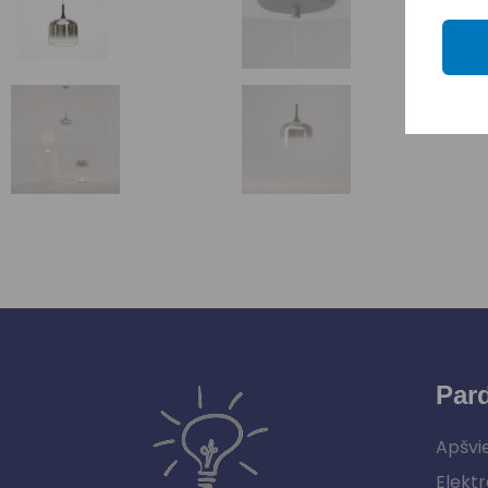
Par
Apšvi
Elektr