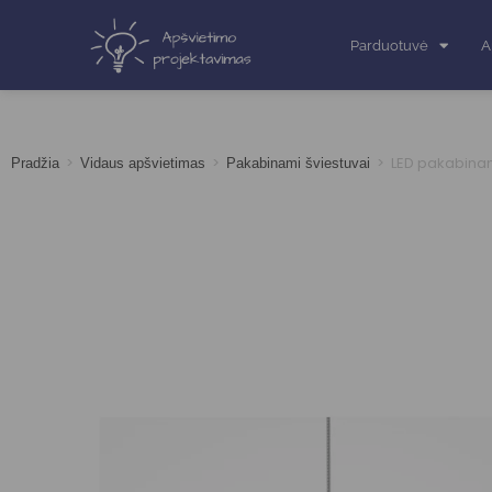
Parduotuvė
A
>
>
>
LED pakabinam
Pradžia
Vidaus apšvietimas
Pakabinami šviestuvai