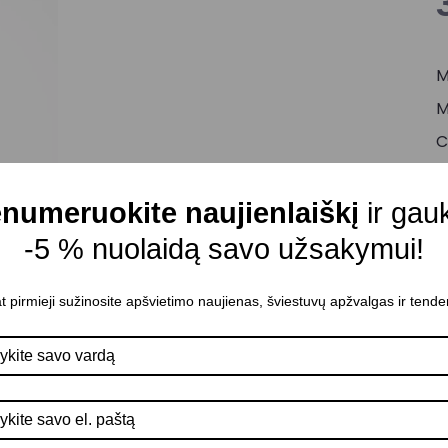
M
M
C
Š
Š
numeruokite naujienlaiškį
ir gau
M
-5 % nuolaidą savo užsakymui!
A
t pirmieji sužinosite apšvietimo naujienas, šviestuvų apžvalgas ir tende
M
D
K
G
A