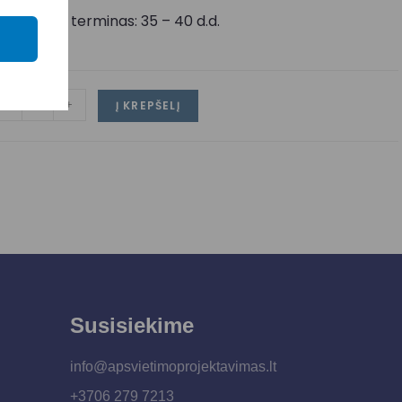
ristatymo terminas: 35 – 40 d.d.
-
+
Į KREPŠELĮ
Susisiekime
info@apsvietimoprojektavimas.lt
+3706 279 7213