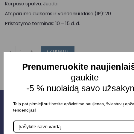
Korpuso spalva: Juoda
Atsparumo dulkėms ir vandeniui klasė (IP): 20
Pristatymo terminas: 10 – 15 d. d.
-
+
Į KREPŠELĮ
Prenumeruokite naujienlai
gaukite
-5 % nuolaidą savo užsakym
Taip pat pirmieji sužinosite apšvietimo naujienas, šviestuvų apžv
tendencijas!