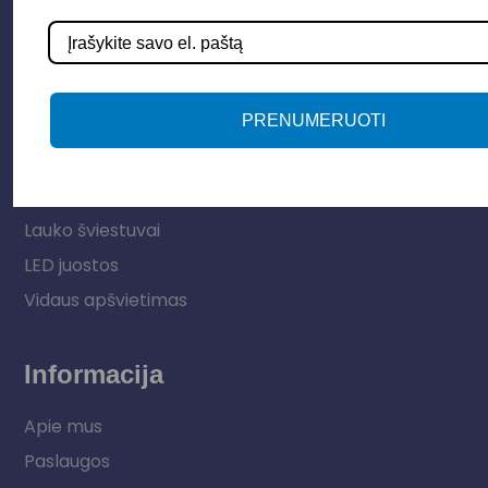
Parduotuvė
PRENUMERUOTI
Apšvietimo sistemos
Elektros instaliacija
Lauko šviestuvai
LED juostos
Vidaus apšvietimas
Informacija
Apie mus
Paslaugos