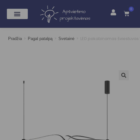
0
>
>
>
LED pakabinamas šviestuvas 
Pradžia
Pagal patalpą
Svetainė