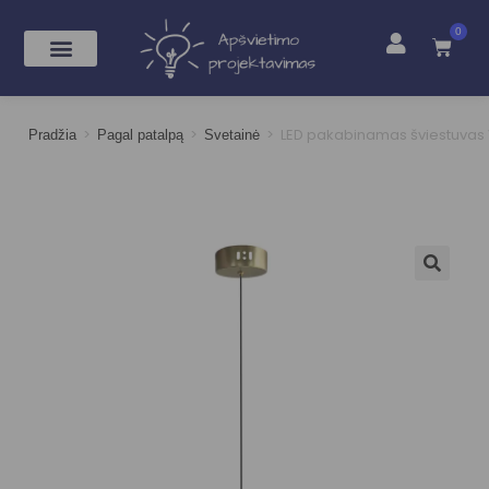
0
>
>
>
LED pakabinamas šviestuvas
Pradžia
Pagal patalpą
Svetainė