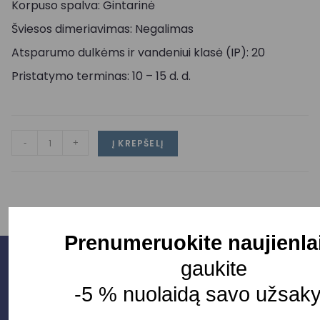
Korpuso spalva: Gintarinė
Šviesos dimeriavimas: Negalimas
Atsparumo dulkėms ir vandeniui klasė (IP): 20
Pristatymo terminas: 10 – 15 d. d.
-
+
Į KREPŠELĮ
Prenumeruokite naujienla
gaukite
-5 % nuolaidą savo užsak