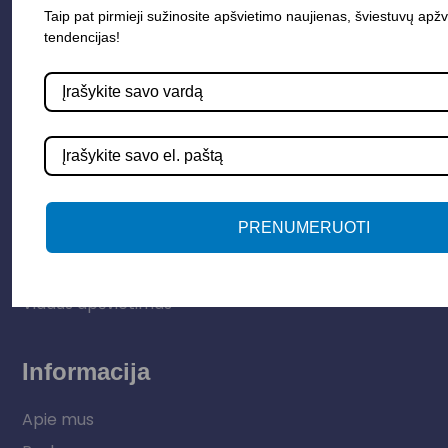
Taip pat pirmieji sužinosite apšvietimo naujienas, šviestuvų apžv
tendencijas!
Parduotuvė
Apšvietimo sistemos
Elektros instaliacija
PRENUMERUOTI
Lauko šviestuvai
LED juostos
Vidaus apšvietimas
Informacija
Apie mus