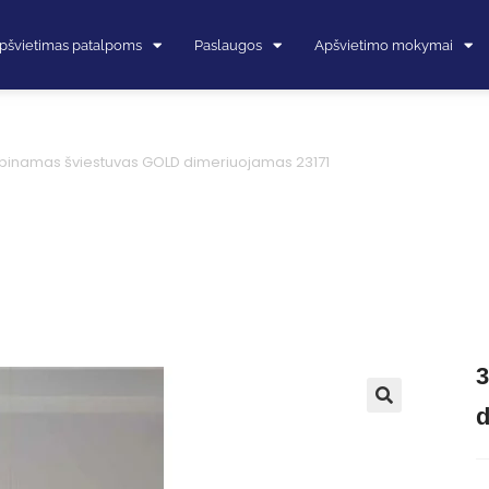
pšvietimas patalpoms
Paslaugos
Apšvietimo mokymai
binamas šviestuvas GOLD dimeriuojamas 23171