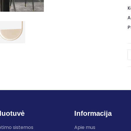
K
A
P
duotuvė
Informacija
etimo sistemos
Apie mus