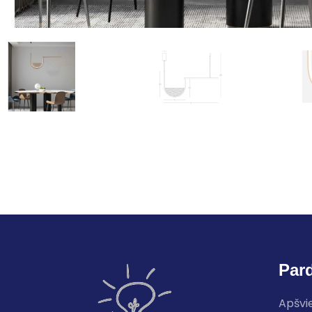
Par
Apšvi