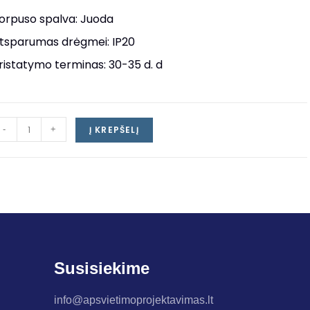
orpuso spalva: Juoda
tsparumas drėgmei: IP20
ristatymo terminas: 30-35 d. d
-
+
Į KREPŠELĮ
Susisiekime
info@apsvietimoprojektavimas.lt