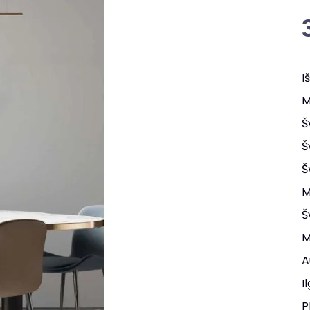
I
M
Š
Š
Š
M
Š
M
A
I
P