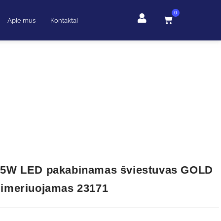
0
Apie mus
Kontaktai
35W LED pakabinamas šviestuvas GOLD
dimeriuojamas 23171