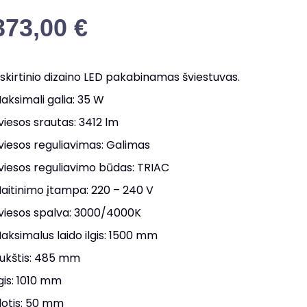
373,00
€
šskirtinio dizaino LED pakabinamas šviestuvas.
aksimali galia: 35 W
viesos srautas: 3412 lm
viesos reguliavimas: Galimas
viesos reguliavimo būdas: TRIAC
aitinimo įtampa: 220 – 240 V
viesos spalva: 3000/4000K
aksimalus laido ilgis: 1500 mm
ukštis: 485 mm
lgis: 1010 mm
lotis: 50 mm