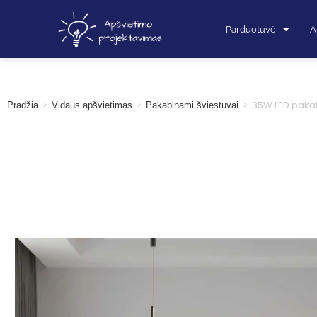
Parduotuvė
A
>
>
>
35W LED paka
Pradžia
Vidaus apšvietimas
Pakabinami šviestuvai