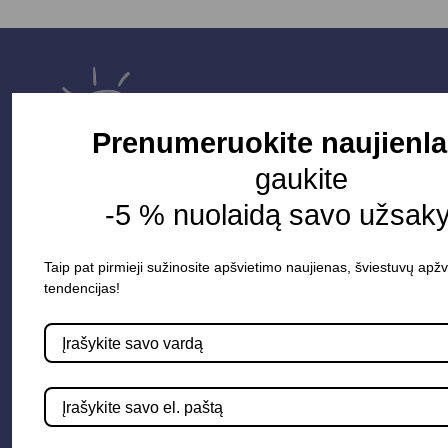
Prenumeruokite naujienla
gaukite
-5 % nuolaidą savo užsak
Taip pat pirmieji sužinosite apšvietimo naujienas, šviestuvų apžv
Parduotuvė
tendencijas!
Apšvietimo sistemos
Elektros instaliacija
Lauko šviestuvai
LED juostos