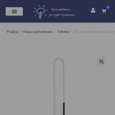
0
>
>
>
LED pastatomas šviest
Pradžia
Vidaus apšvietimas
Toršerai