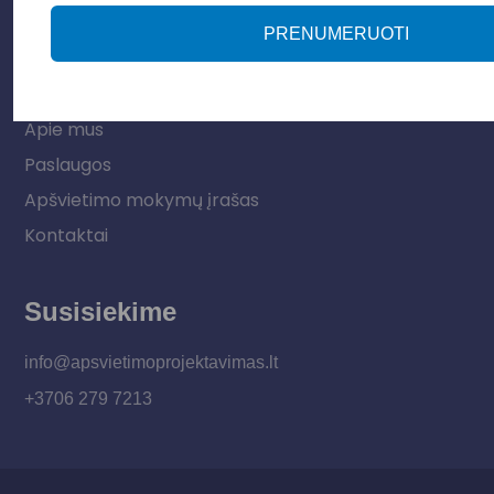
Vidaus apšvietimas
PRENUMERUOTI
Informacija
Apie mus
Paslaugos
Apšvietimo mokymų įrašas
Kontaktai
Susisiekime
info@apsvietimoprojektavimas.lt
+3706 279 7213