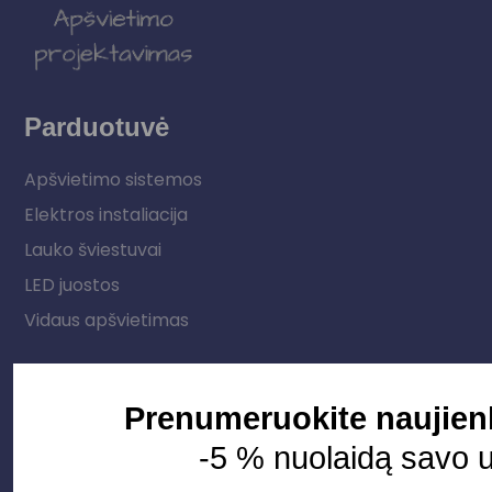
Parduotuvė
Apšvietimo sistemos
Elektros instaliacija
Lauko šviestuvai
LED juostos
Vidaus apšvietimas
Informacija
Prenumeruokite naujienl
Apie mus
-5 % nuolaidą savo 
Paslaugos