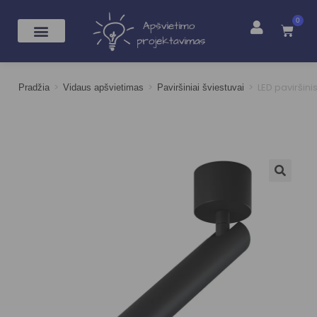
0
>
>
>
LED paviršin
Pradžia
Vidaus apšvietimas
Paviršiniai šviestuvai