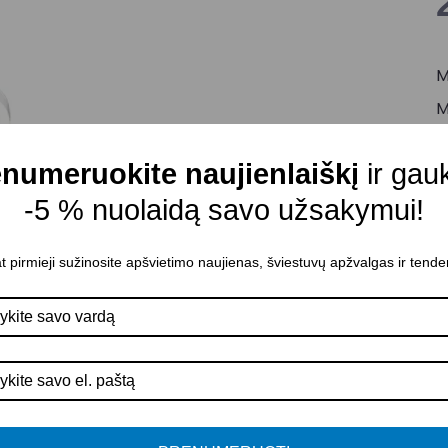
M
M
C
numeruokite naujienlaiškį
ir gau
Š
-5 % nuolaidą savo užsakymui!
Š
M
t pirmieji sužinosite apšvietimo naujienas, šviestuvų apžvalgas ir tende
A
D
K
Š
A
P