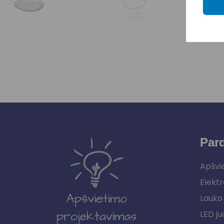
Par
Apšvi
Elektr
Lauko 
LED ju