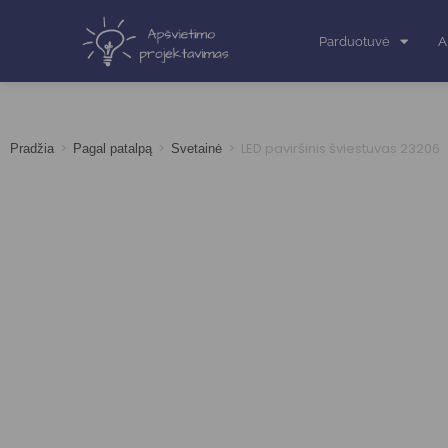
Parduotuvė
A
>
>
>
LED paviršinis šviestuvas 23206
Pradžia
Pagal patalpą
Svetainė