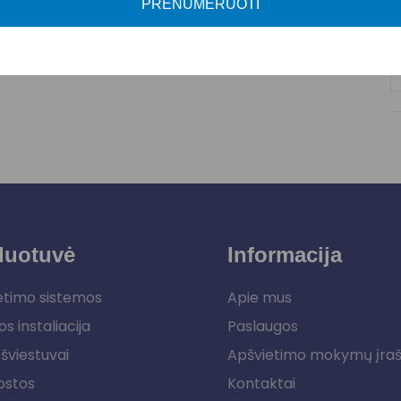
PRENUMERUOTI
duotuvė
Informacija
etimo sistemos
Apie mus
os instaliacija
Paslaugos
šviestuvai
Apšvietimo mokymų įra
ostos
Kontaktai