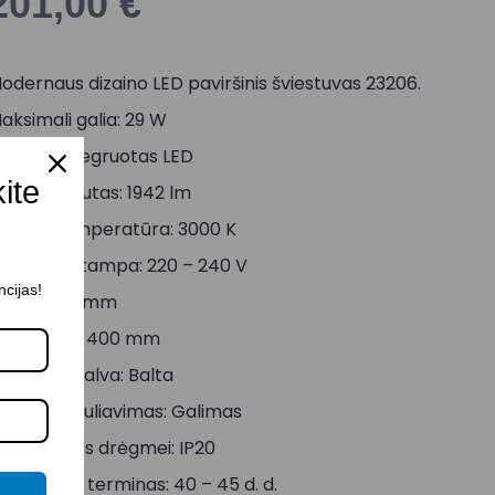
201,00
€
odernaus dizaino LED paviršinis šviestuvas 23206.
aksimali galia: 29 W
okolis: Integruotas LED
kite
viesos srautas: 1942 lm
viesos temperatūra: 3000 K
aitinimo įtampa: 220 – 240 V
ncijas!
ukštis: 60 mm
iametras: 400 mm
orpuso spalva: Balta
viesos reguliavimas: Galimas
tsparumas drėgmei: IP20
ristatymo terminas: 40 – 45 d. d.