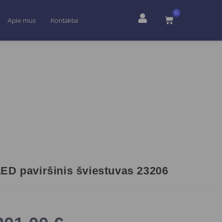
0
Apie mus
Kontaktai
ED paviršinis šviestuvas 23206