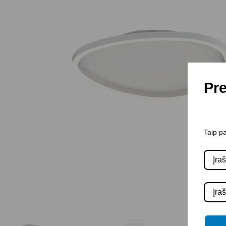
Pre
Taip pa