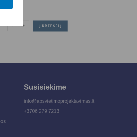
-
+
Į KREPŠELĮ
Susisiekime
info@apsvietimoprojektavimas.lt
+3706 279 7213
šas