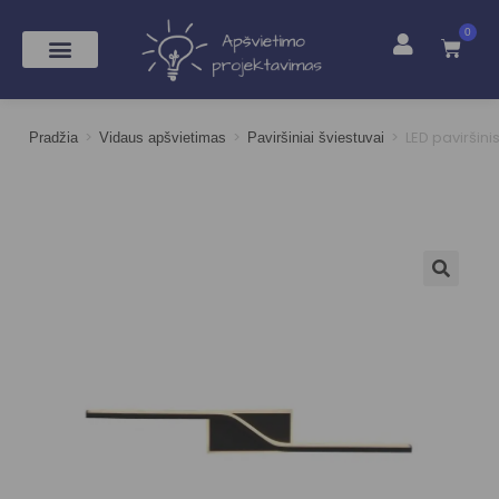
0
>
>
>
LED paviršini
Pradžia
Vidaus apšvietimas
Paviršiniai šviestuvai