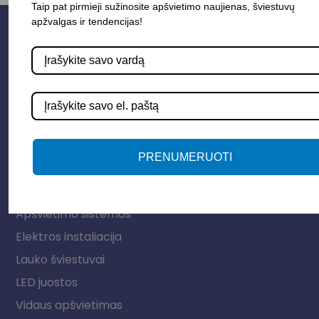
Taip pat pirmieji sužinosite apšvietimo naujienas, šviestuvų
apžvalgas ir tendencijas!
PRENUMERUOTI
Parduotuvė
Apšvietimo sistemos
Elektros instaliacija
Lauko šviestuvai
LED juostos
Vidaus apšvietimas