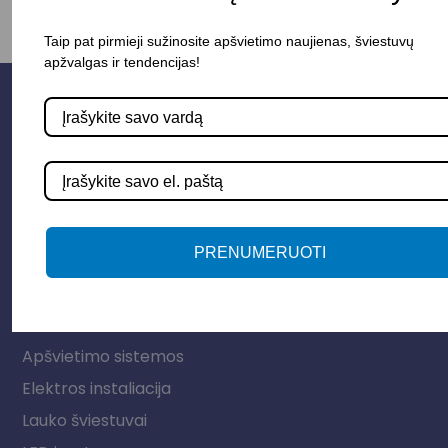
Taip pat pirmieji sužinosite apšvietimo naujienas, šviestuvų
apžvalgas ir tendencijas!
PRENUMERUOTI
Parduotuvė
Apšvietimo sistemos
Elektros instaliacija
Lauko šviestuvai