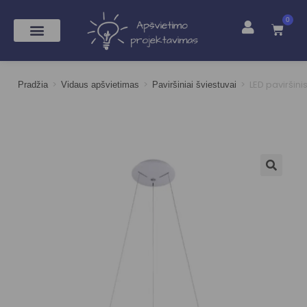
0
>
>
>
LED paviršini
Pradžia
Vidaus apšvietimas
Paviršiniai šviestuvai