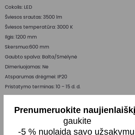
Cokolis: LED
Šviesos srautas: 3500 lm
Šviesos temperatūra: 3000 K
Ilgis: 1200 mm
Skersmuo:600 mm
Gaubto spalva: Balta/Smėlynė
Dimeriuojamas: Ne
Atsparumas drėgmei: IP20
Pristatymo terminas: 10 – 15 d. d.
Prenumeruokite naujienlaišk
-
+
Į KREPŠELĮ
gaukite
-5 % nuolaidą savo užsakymui