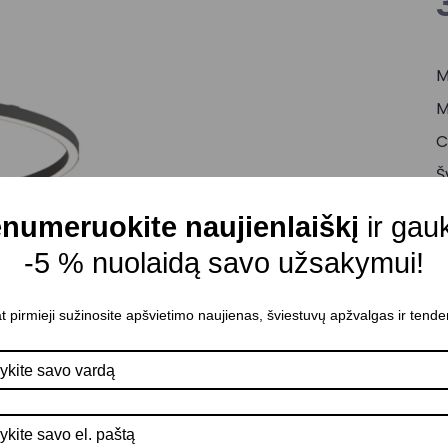
M
M
C
Š
Š
numeruokite naujienlaiškį
ir gau
M
-5 % nuolaidą savo užsakymui!
A
D
t pirmieji sužinosite apšvietimo naujienas, šviestuvų apžvalgas ir tende
K
Š
A
P