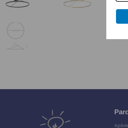
Par
Apšvi