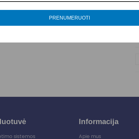
PRENUMERUOTI
duotuvė
Informacija
etimo sistemos
Apie mus