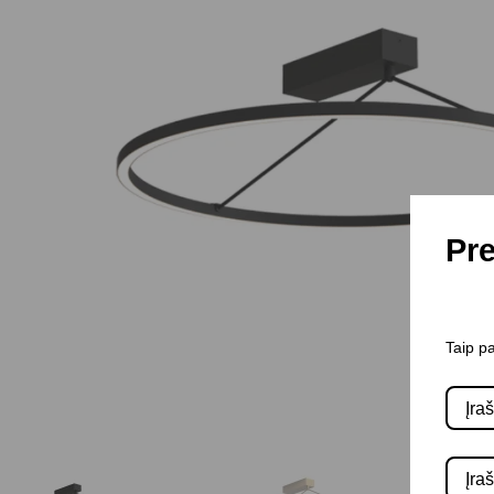
Pre
Taip pa