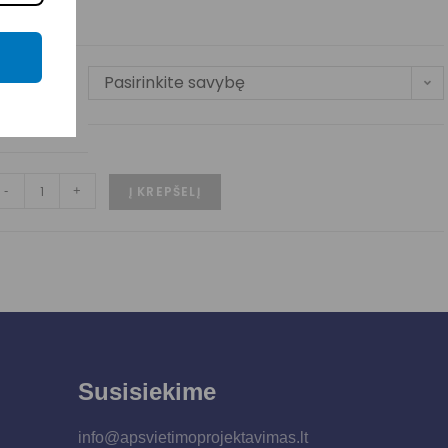
Pasirinkite savybę
SPALVA
-
+
Į KREPŠELĮ
Susisiekime
info@apsvietimoprojektavimas.lt