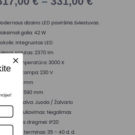
317,00
€
–
331,00
€
odernaus dizaino LED paviršinis šviestuvas.
aksimali galia: 42 W
okolis: Integruotas LED
viesos srautas: 2370 lm
viesos temperatūra: 3000 K
kite
aitinimo įtampa: 230 V
ukštis: 172 mm
iametras: 590 mm
ncijas!
orpuso spalva: Juoda / Žalvario
viesos reguliavimas: Negalimas
tsparumas drėgmei: IP20
ristatymo terminas: 35 – 40 d. d.