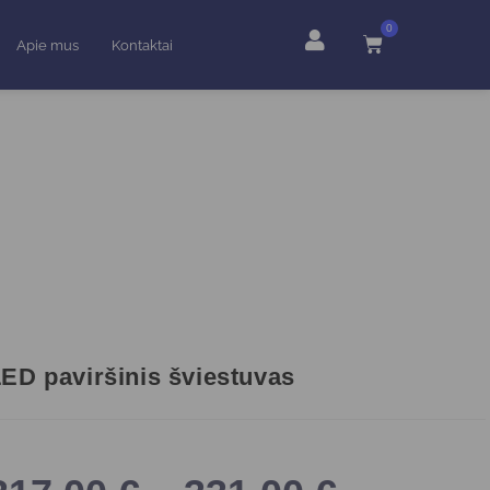
0
Apie mus
Kontaktai
ED paviršinis šviestuvas