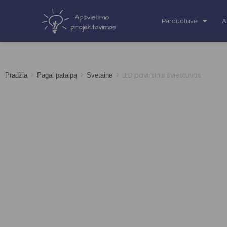
Parduotuvė
A
>
>
>
LED paviršinis šviestuvas
Pradžia
Pagal patalpą
Svetainė